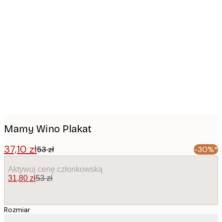
Product
images
Mamy Wino Plakat
37,10 zł
53 zł
-30%*
Aktywuj cenę członkowską
31,80 zł
53 zł
Rozmiar