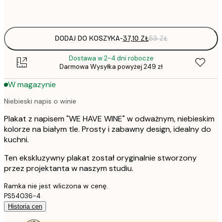
Frame
options
DODAJ DO KOSZYKA
-
37,10 ZŁ
53 ZŁ
Dostawa w 2-4 dni robocze
Darmowa Wysyłka powyżej 249 zł
W magazynie
Niebieski napis o winie
Plakat z napisem "WE HAVE WINE" w odważnym, niebieskim
kolorze na białym tle. Prosty i zabawny design, idealny do
kuchni.
Ten ekskluzywny plakat został oryginalnie stworzony
przez projektanta w naszym studiu.
Ramka nie jest wliczona w cenę.
PS54036-4
Historia cen