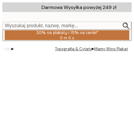
Skip
Darmowa Wysyłka powyżej 249 zł
to
main
content.
Wyszukaj produkt, nazwę, markę...
30% na plakaty i 15% na ramki*
0 m
0 s
Ważny
do:
▸
▸
Typografia & Cytaty
Mamy Wino Plakat
2026-
08-
06