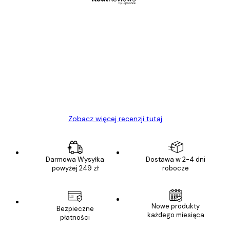
Zweryfikowany kupujący
Opinie
klientów
Towar zgodny z opisem, szybka dostawa.
Polecam
23 kwi
Ewa L
Zobacz więcej recenzji tutaj
Darmowa Wysyłka
Dostawa w 2-4 dni
powyżej 249 zł
robocze
Nowe produkty
Bezpieczne
każdego miesiąca
płatności