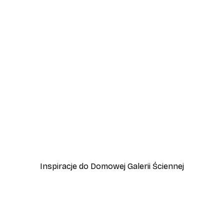
-30%*
wa
Plakat Kwitnące Drzewo
Od 37,10 zł
53 zł
Inspiracje do Domowej Galerii Ściennej