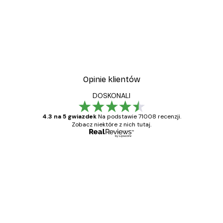
Opinie klientów
DOSKONALI
4.3 na 5 gwiazdek
Na podstawie 71008 recenzji.
Zobacz niektóre z nich tutaj.
Zweryfikowany kupujący
Opinie
klientów
Towar zgodny z opisem, szybka dostawa.
Polecam
23 kwi