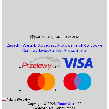
Sklep
Poster Store
Obsługa Klienta
KUP KARTĘ PODARUNKOWĄ
Zasady i Warunki Sprzedazy
Stosowanie plików cookie
Dane wydawcy
Polityka Prywatnosci
Poland (Polski)
Copyright ©
2026
,
Poster Store
AB
Fantastic Art. Happy Prices.