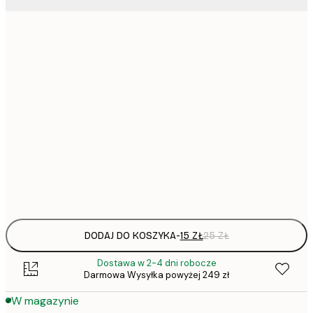
13x18 cm
31,
21x30 cm
30x40 cm
64,
50x50 cm
Frame
options
DODAJ DO KOSZYKA
-
15 ZŁ
25 ZŁ
Dostawa w 2-4 dni robocze
Darmowa Wysyłka powyżej 249 zł
W magazynie