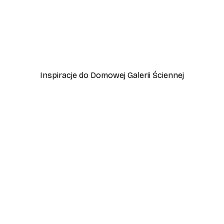
-40%*
Plakat Roald Dahl Magic
Od 15 zł
25 zł
Inspiracje do Domowej Galerii Ściennej