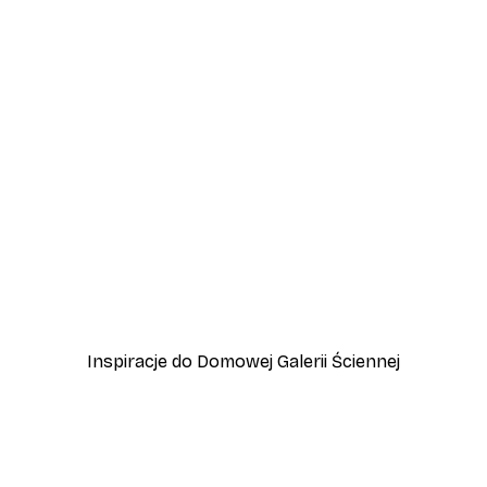
-30%*
d Słońca
Plakat Polana o Zachodzi
Od 37,10 zł
53 zł
Inspiracje do Domowej Galerii Ściennej