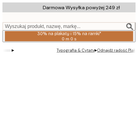
Skip
Darmowa Wysyłka powyżej 249 zł
to
main
content.
Wyszukaj produkt, nazwę, markę...
30% na plakaty i 15% na ramki*
0 m
0 s
Ważny
do:
▸
▸
Typografia & Cytaty
Odnajdź radość Plaka
2026-
08-
06