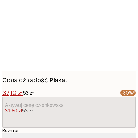
Product
images
Odnajdź radość Plakat
37,10 zł
53 zł
-30%*
Aktywuj cenę członkowską
31,80 zł
53 zł
Rozmiar