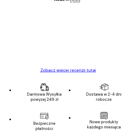
Zweryfikowany kupujący
Opinie
klientów
Towar zgodny z opisem, szybka dostawa.
Polecam
23 kwi
Ewa L
Zobacz więcej recenzji tutaj
Darmowa Wysyłka
Dostawa w 2-4 dni
powyżej 249 zł
robocze
Nowe produkty
Bezpieczne
każdego miesiąca
płatności