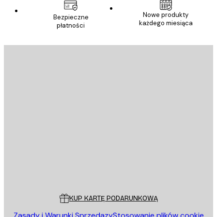
Nowe produkty
Bezpieczne
każdego miesiąca
płatności
E-mail
WYŚLIJ
Sklep
Poster Store
Obsługa Klienta
KUP KARTĘ PODARUNKOWĄ
Zasady i Warunki Sprzedazy
Stosowanie plików cookie