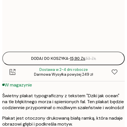
15,
21x30 cm
22,
30x40 cm
Frame
options
DODAJ DO KOSZYKA
-
15,90 ZŁ
53 ZŁ
Dostawa w 2-4 dni robocze
Darmowa Wysyłka powyżej 249 zł
W magazynie
Świetny plakat typograficzny z tekstem "Dziki jak ocean"
na tle błękitnego morza i spienionych fal. Ten plakat będzie
codziennie przypominał o możliwym szaleństwie i wolności!
Plakat jest otoczony drukowaną białą ramką, która nadaje
obrazowi głębi i podkreśla motyw.