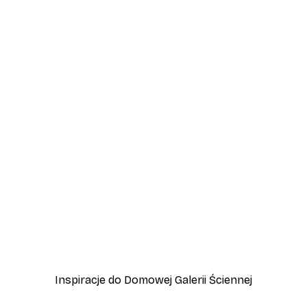
-30%*
 Plakat
Plakat Latarnia Morska
Od 37,10 zł
53 zł
Inspiracje do Domowej Galerii Ściennej