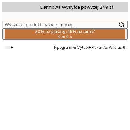
Skip
Darmowa Wysyłka powyżej 249 zł
to
main
content.
Wyszukaj produkt, nazwę, markę...
30% na plakaty i 15% na ramki*
0 m
0 s
Ważny
do:
▸
▸
Typografia & Cytaty
Plakat As Wild as th
2026-
08-
06