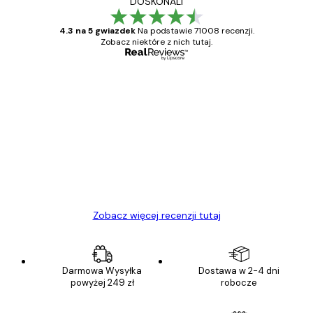
DOSKONALI
4.3 na 5 gwiazdek
Na podstawie 71008 recenzji.
Zobacz niektóre z nich tutaj.
Zweryfikowany kupujący
Opinie
klientów
Towar zgodny z opisem, szybka dostawa.
Polecam
23 kwi
Ewa L
Zobacz więcej recenzji tutaj
Darmowa Wysyłka
Dostawa w 2-4 dni
powyżej 249 zł
robocze