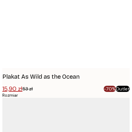
Product
images
Plakat As Wild as the Ocean
15,90 zł
53 zł
-70%
Outlet
Rozmiar