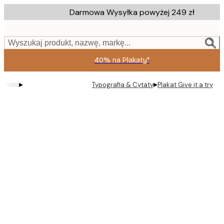
Skip
Darmowa Wysyłka powyżej 249 zł
to
main
content.
Wyszukaj produkt, nazwę, markę...
40% na Plakaty*
▸
▸
Typografia & Cytaty
Plakat Give it a try