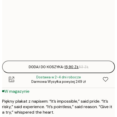
15,
21x30 cm
19,
30x40 cm
50x70 cm
Frame
options
DODAJ DO KOSZYKA
-
15,90 ZŁ
53 ZŁ
Dostawa w 2-4 dni robocze
Darmowa Wysyłka powyżej 249 zł
W magazynie
Piękny plakat z napisem: “It’s impossible,” said pride. “It’s
risky,” said experience. “It’s pointless,” said reason. “Give it
a try,” whispered the heart.