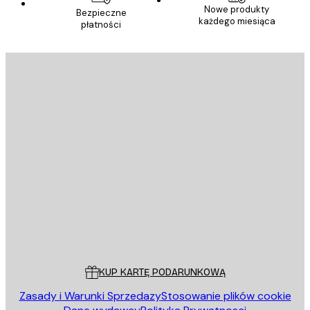
Nowe produkty
Bezpieczne
każdego miesiąca
płatności
E-mail
WYŚLIJ
Sklep
Poster Store
Obsługa Klienta
KUP KARTĘ PODARUNKOWĄ
Zasady i Warunki Sprzedazy
Stosowanie plików cookie