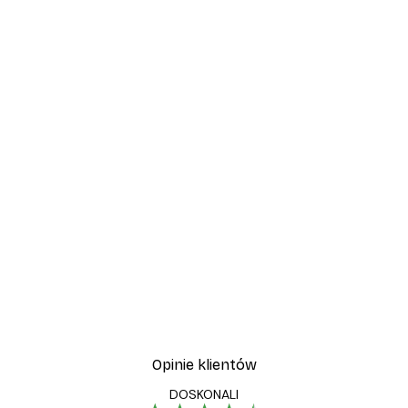
-40%*
Przygoda w Amalfi Plakat
Od 45 zł
75 zł
Opinie klientów
DOSKONALI