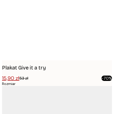
Product
images
Plakat Give it a try
15,90 zł
53 zł
-70%
Rozmiar