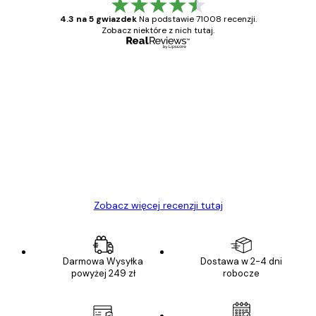
4.3 na 5 gwiazdek
Na podstawie 71008 recenzji.
Zobacz niektóre z nich tutaj.
Zweryfikowany kupujący
Opinie
klientów
Towar zgodny z opisem, szybka dostawa.
Polecam
23 kwi
Ewa L
Zobacz więcej recenzji tutaj
Darmowa Wysyłka
Dostawa w 2-4 dni
powyżej 249 zł
robocze