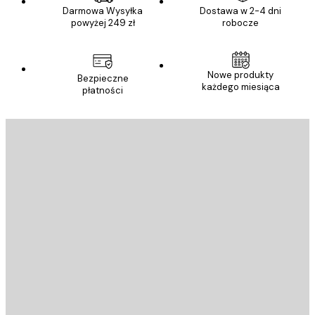
Darmowa Wysyłka
Dostawa w 2-4 dni
powyżej 249 zł
robocze
Nowe produkty
Bezpieczne
każdego miesiąca
płatności
E-mail
WYŚLIJ
Sklep
Poster Store