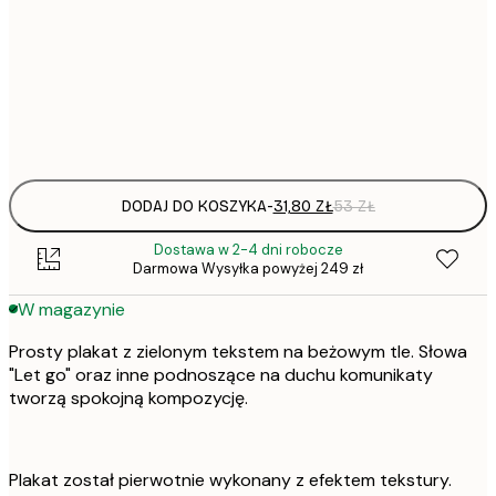
31,
21x30 cm
Frame
options
DODAJ DO KOSZYKA
-
31,80 ZŁ
53 ZŁ
Dostawa w 2-4 dni robocze
Darmowa Wysyłka powyżej 249 zł
W magazynie
Prosty plakat z zielonym tekstem na beżowym tle. Słowa
"Let go" oraz inne podnoszące na duchu komunikaty
tworzą spokojną kompozycję.
Plakat został pierwotnie wykonany z efektem tekstury.