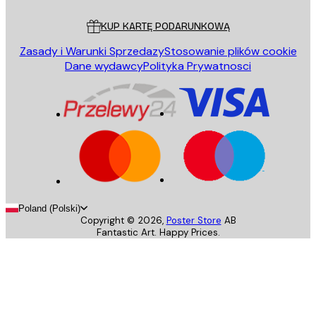
Obsługa Klienta
KUP KARTĘ PODARUNKOWĄ
Zasady i Warunki Sprzedazy
Stosowanie plików cookie
Dane wydawcy
Polityka Prywatnosci
Poland (Polski)
Copyright ©
2026
,
Poster Store
AB
Fantastic Art. Happy Prices.