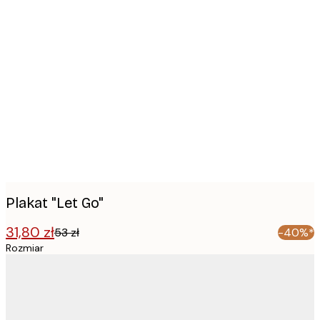
Product
images
Plakat "Let Go"
31,80 zł
53 zł
-40%*
Rozmiar