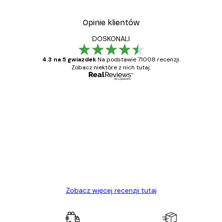
Opinie klientów
DOSKONALI
4.3 na 5 gwiazdek
Na podstawie 71008 recenzji.
Zobacz niektóre z nich tutaj.
Zweryfikowany kupujący
Opinie
klientów
Towar zgodny z opisem, szybka dostawa.
Polecam
23 kwi
Ewa L
Zobacz więcej recenzji tutaj