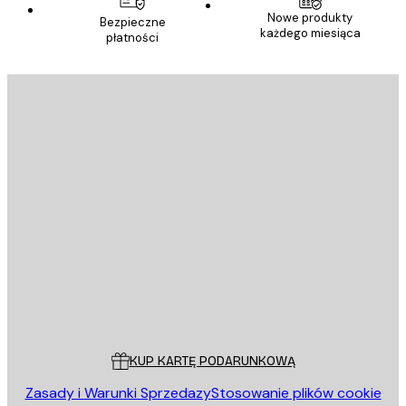
Nowe produkty
Bezpieczne
każdego miesiąca
płatności
E-mail
WYŚLIJ
Sklep
Poster Store
Obsługa Klienta
KUP KARTĘ PODARUNKOWĄ
Zasady i Warunki Sprzedazy
Stosowanie plików cookie