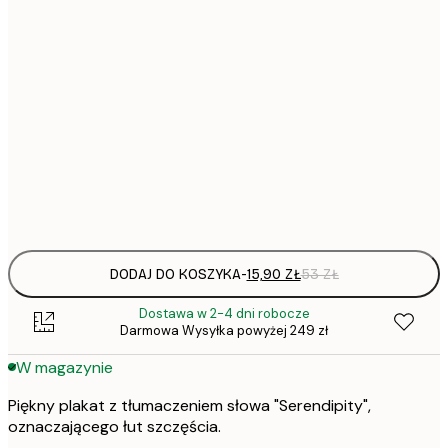
15,
21x30 cm
22,
30x40 cm
50x70 cm
Frame
options
DODAJ DO KOSZYKA
-
15,90 ZŁ
53 ZŁ
Dostawa w 2-4 dni robocze
Darmowa Wysyłka powyżej 249 zł
W magazynie
Piękny plakat z tłumaczeniem słowa "Serendipity",
oznaczającego łut szczęścia.