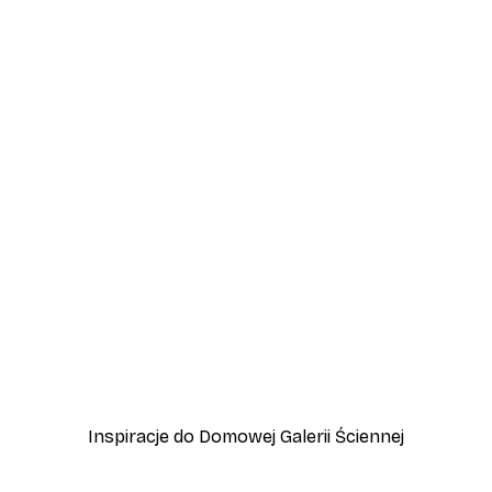
-40%*
Plakat Polana o Zachodzi
Od 31,80 zł
53 zł
Inspiracje do Domowej Galerii Ściennej