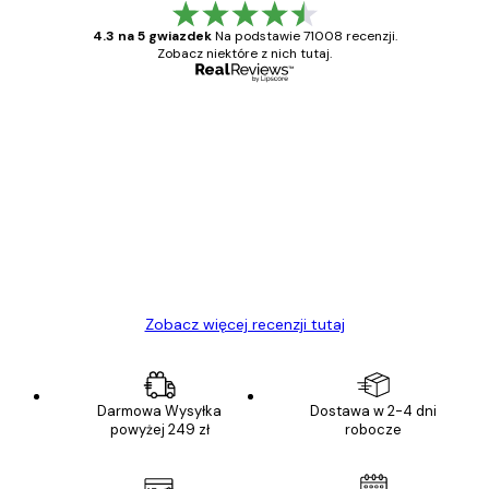
4.3 na 5 gwiazdek
Na podstawie 71008 recenzji.
Zobacz niektóre z nich tutaj.
Zweryfikowany kupujący
Opinie
klientów
Towar zgodny z opisem, szybka dostawa.
Polecam
23 kwi
Ewa L
Zobacz więcej recenzji tutaj
Darmowa Wysyłka
Dostawa w 2-4 dni
powyżej 249 zł
robocze