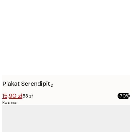
Product
images
Plakat Serendipity
15,90 zł
53 zł
-70%
Rozmiar