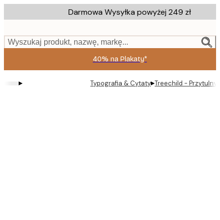
Skip
Darmowa Wysyłka powyżej 249 zł
to
main
content.
Wyszukaj produkt, nazwę, markę...
40% na Plakaty*
▸
▸
Typografia & Cytaty
Treechild - Przytulny