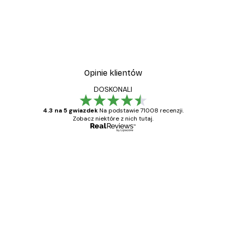
Opinie klientów
DOSKONALI
4.3 na 5 gwiazdek
Na podstawie 71008 recenzji.
Zobacz niektóre z nich tutaj.
Zweryfikowany kupujący
Opinie
klientów
Towar zgodny z opisem, szybka dostawa.
Polecam
23 kwi
Ewa L