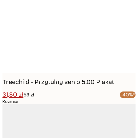
Product
images
Treechild - Przytulny sen o 5.00 Plakat
31,80 zł
53 zł
-40%*
Rozmiar