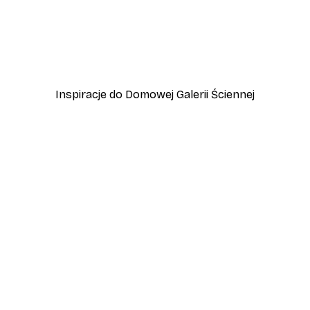
-40%*
Pippi Pończoszanka na ko
Od 32,40 zł
54 zł
Inspiracje do Domowej Galerii Ściennej