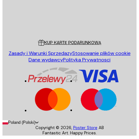
Sklep
Poster Store
Obsługa Klienta
KUP KARTĘ PODARUNKOWĄ
Zasady i Warunki Sprzedazy
Stosowanie plików cookie
Dane wydawcy
Polityka Prywatnosci
Poland (Polski)
Copyright ©
2026
,
Poster Store
AB
Fantastic Art. Happy Prices.