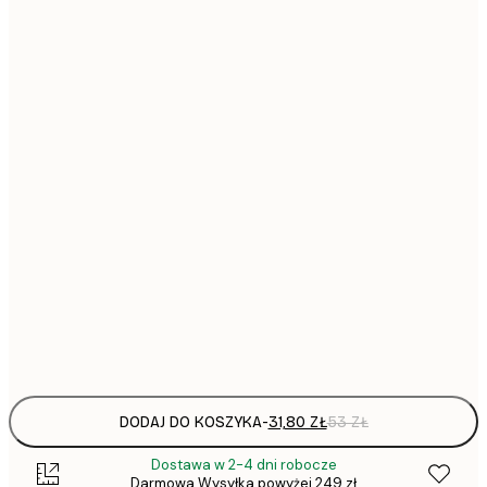
31,
21x30 cm
30x40 cm
64,
40x50 cm
50x70 cm
1
70x100 cm
297,
100x150 cm
Frame
options
DODAJ DO KOSZYKA
-
31,80 ZŁ
53 ZŁ
Dostawa w 2-4 dni robocze
Darmowa Wysyłka powyżej 249 zł