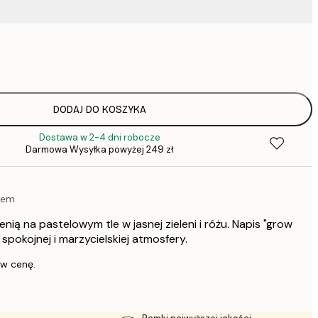
37,
52,
75,
DODAJ DO KOSZYKA
Dostawa w 2-4 dni robocze
75,
Darmowa Wysyłka powyżej 249 zł
isem
136,
lenią na pastelowym tle w jasnej zieleni i różu. Napis "grow
347,
spokojnej i marzycielskiej atmosfery.
 w cenę.