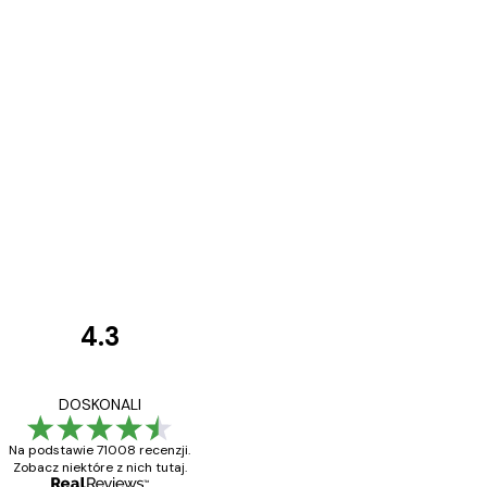
4.3
Opinie
klientów
Towar zgodny z opisem
DOSKONALI
Na podstawie 71008 recenzji.
Zobacz niektóre z nich tutaj.
23 kwi