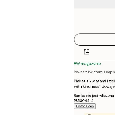
Frame
21x30 cm
options
30x40 cm
40x50 cm
50x50 cm
W magazynie
50x70 cm
Plakat z kwiatami i nap
70x100 cm
Plakat z kwiatami i zie
100x150 cm
with kindness" dodaje 
Ramka nie jest wliczona
PS56044-4
Historia cen