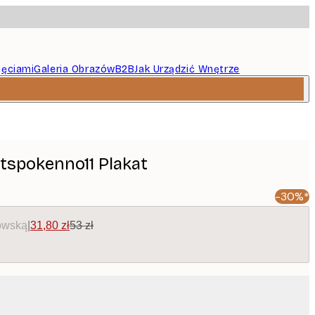
jęciami
Galeria Obrazów
B2B
Jak Urządzić Wnętrze
ftspokenno11 Plakat
-30%*
owską
|
31,80 zł
53 zł