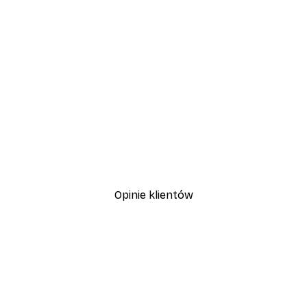
-30%*
Plakat Pole Stokrotek
Od 37,10 zł
53 zł
Opinie klientów
, szybka dostawa. Polecam