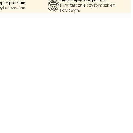
Ramki najwyższej jakości
apier premium
z krystalicznie czystym szkłem
wykończeniem.
akrylowym.