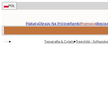
Skip
POL
to
main
content.
Plakaty
Obrazy Na Płótnie
Ramki
Promocje
Bestse
▸
▸
Typografia & Cytaty
Treechild - Softspoke