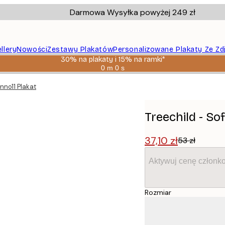
Darmowa Wysyłka powyżej 249 zł
llery
Nowości
Zestawy Plakatów
Personalizowane Plakaty Ze Zd
30% na plakaty i 15% na ramki*
0 m
0 s
Ważny
do:
nno11 Plakat
2026-
08-
06
Treechild - So
37,10 zł
53 zł
Aktywuj cenę członk
Rozmiar