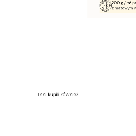
200 g / m² p
z matowym 
Inni kupili również