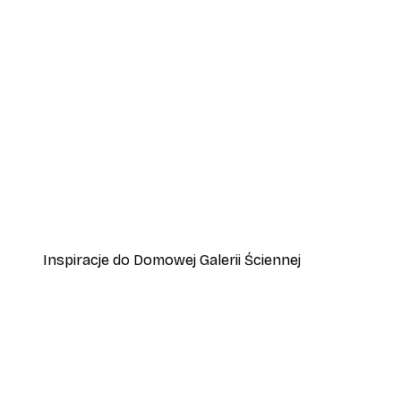
-40%*
Plakat Ptaki na Plaży
Od 31,80 zł
53 zł
Inspiracje do Domowej Galerii Ściennej