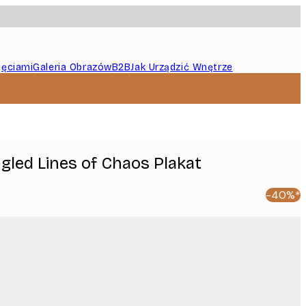
jęciami
Galeria Obrazów
B2B
Jak Urządzić Wnętrze
ngled Lines of Chaos Plakat
-40%*