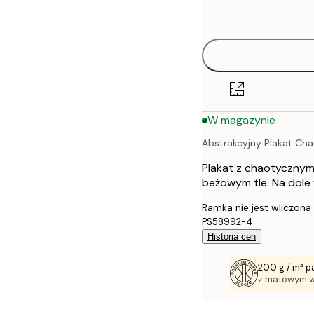
options
30x40 cm
40x50 cm
50x50 cm
W magazynie
50x70 cm
Abstrakcyjny Plakat Ch
70x100 cm
Plakat z chaotyczny
100x150 cm
beżowym tle. Na dole 
Ramka nie jest wliczona
PS58992-4
Historia cen
200 g / m² p
z matowym 