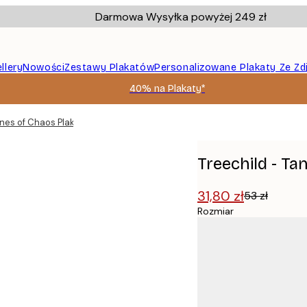
Darmowa Wysyłka powyżej 249 zł
llery
Nowości
Zestawy Plakatów
Personalizowane Plakaty Ze Zd
40% na Plakaty*
ines of Chaos Plakat
Treechild - Ta
31,80 zł
53 zł
Rozmiar