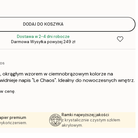
64,
DODAJ DO KOSZYKA
Dostawa w 2-4 dni robocze
64,
Darmowa Wysyłka powyżej 249 zł
aos
1
m, okrągłym wzorem w ciemnobrązowym kolorze na
297,
widnieje napis "Le Chaos". Idealny do nowoczesnych wnętrz.
 w cenę.
Ramki najwyższej jakości
apier premium
z krystalicznie czystym szkłem
wykończeniem.
akrylowym.