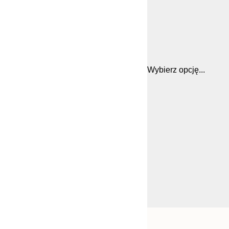
Wybierz opcję...
Frame
21x30 cm