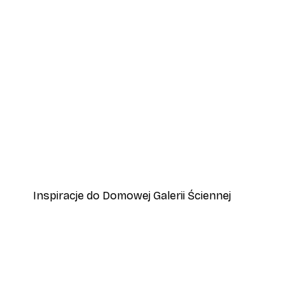
-30%*
Złap tę chwilę Plakat
Od 52,50 zł
75 zł
Inspiracje do Domowej Galerii Ściennej