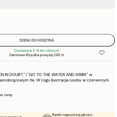
37,
52,
DODAJ DO KOSZYKA
Dostawa w 2-4 dni robocze
136,
Darmowa Wysyłka powyżej 249 zł
EN IN DOUBT," i "GO TO THE WATER AND SWIM." w
asnobrązowym tle. W rogu ilustracja osoby w czerwonym
 w cenę.
Ramki najwyższej jakości