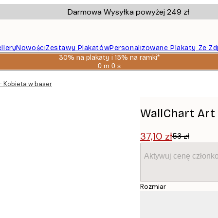
Darmowa Wysyłka powyżej 249 zł
llery
Nowości
Zestawy Plakatów
Personalizowane Plakaty Ze Zd
30% na plakaty i 15% na ramki*
0 m
0 s
Ważny
do:
- Kobieta w basenie Plakat
2026-
08-
06
WallChart Art 
37,10 zł
53 zł
Aktywuj cenę członk
Rozmiar