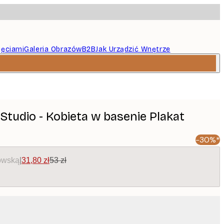
jęciami
Galeria Obrazów
B2B
Jak Urządzić Wnętrze
Studio - Kobieta w basenie Plakat
-30%*
owską
|
31,80 zł
53 zł