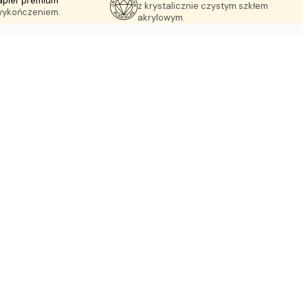
apier premium
z krystalicznie czystym szkłem
wykończeniem.
akrylowym.