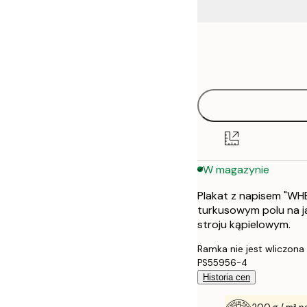
Frame
21x30 cm
options
30x40 cm
50x70 cm
70x100 cm
W magazynie
Plakat z napisem "WH
turkusowym polu na j
stroju kąpielowym.
Ramka nie jest wliczona
PS55956-4
Historia cen