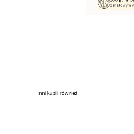
200 g / m² p
z matowym 
Inni kupili również