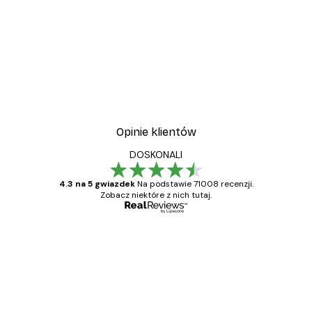
-30%*
Plakat Coco
Od 37,10 zł
53 zł
Opinie klientów
DOSKONALI
4.3 na 5 gwiazdek
Na podstawie 71008 recenzji.
Zobacz niektóre z nich tutaj.
Zweryfikowany kupujący
Opinie
klientów
Towar zgodny z opisem, szybka dostawa.
Polecam