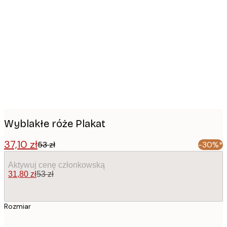
Product
images
Wyblakłe róże Plakat
37,10 zł
53 zł
-30%*
Aktywuj cenę członkowską
31,80 zł
53 zł
Rozmiar