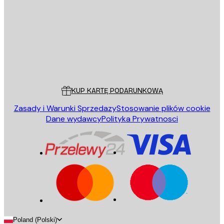
WYŚLIJ
Sklep
Poster Store
Obsługa Klienta
KUP KARTĘ PODARUNKOWĄ
Zasady i Warunki Sprzedazy
Stosowanie plików cookie
Dane wydawcy
Polityka Prywatnosci
Poland (Polski)