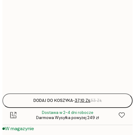
37,
21x30 cm
52,
30x40 cm
50x70 cm
Frame
options
DODAJ DO KOSZYKA
-
37,10 ZŁ
53 ZŁ
Dostawa w 2-4 dni robocze
Darmowa Wysyłka powyżej 249 zł
W magazynie