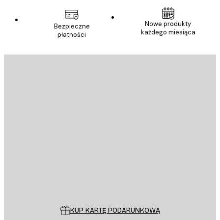
Nowe produkty
Bezpieczne
każdego miesiąca
płatności
E-mail
WYŚLIJ
Sklep
Poster Store
Obsługa Klienta
KUP KARTĘ PODARUNKOWĄ