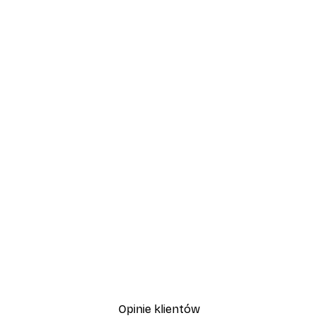
-40%*
Vintage nad morzem Plak
Od 32,40 zł
54 zł
Opinie klientów