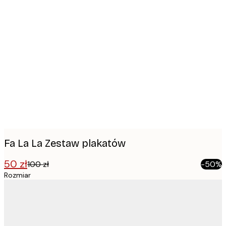
Product
images
Fa La La Zestaw plakatów
50 zł
100 zł
-50%
Rozmiar