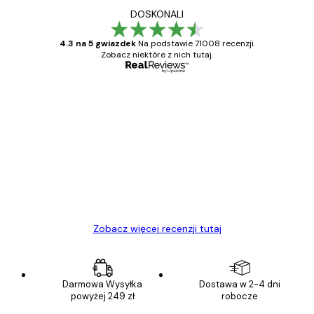
DOSKONALI
4.3 na 5 gwiazdek
Na podstawie 71008 recenzji.
Zobacz niektóre z nich tutaj.
Zweryfikowany kupujący
Opinie
klientów
Towar zgodny z opisem, szybka dostawa.
Polecam
23 kwi
Ewa L
Zobacz więcej recenzji tutaj
Darmowa Wysyłka
Dostawa w 2-4 dni
powyżej 249 zł
robocze