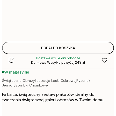
13x18 cm
155,
30x40 cm
205,
50x70 cm
DODAJ DO KOSZYKA
Dostawa w 2-4 dni robocze
Darmowa Wysyłka powyżej 249 zł
W magazynie
Świąteczne ObrazyIlustracja Laski CukrowejRysunek
JemiołyBombki Choinkowe
Fa La La: świąteczny zestaw plakatów idealny do
tworzenia świątecznej galerii obrazów w Twoim domu.