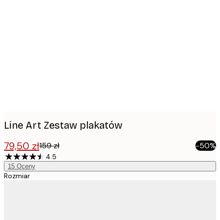
Product
images
Line Art Zestaw plakatów
79,50 zł
159 zł
-50%
4.5
15
Oceny
Rozmiar