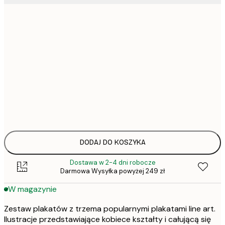
79,
21x30 cm
112,
30x40 cm
1
40x50 cm
1
50x70 cm
292,
70x100 cm
DODAJ DO KOSZYKA
Dostawa w 2-4 dni robocze
Darmowa Wysyłka powyżej 249 zł
W magazynie
Zestaw plakatów z trzema popularnymi plakatami line art.
Ilustracje przedstawiające kobiece kształty i całującą się