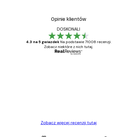
Opinie klientów
DOSKONALI
4.3 na 5 gwiazdek
Na podstawie 71008 recenzji.
Zobacz niektóre z nich tutaj.
Zweryfikowany kupujący
Opinie
klientów
Towar zgodny z opisem, szybka dostawa.
Polecam
23 kwi
Ewa L
Zobacz więcej recenzji tutaj