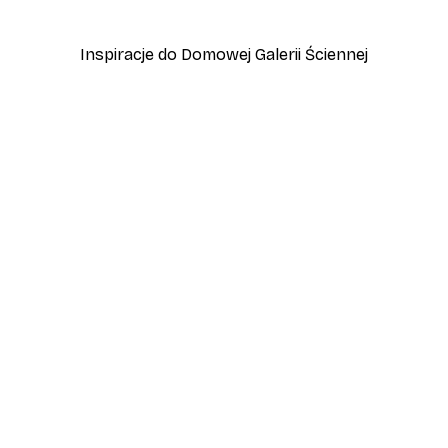
Od 37,10 zł
53 zł
Inspiracje do Domowej Galerii Ściennej