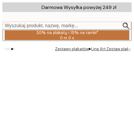
Skip
Darmowa Wysyłka powyżej 249 zł
to
main
content.
Wyszukaj produkt, nazwę, markę...
30% na plakaty i 15% na ramki*
0 m
0 s
Ważny
do:
▸
▸
Zestawy plakatów
Line Art Zestaw plaka
2026-
08-
06