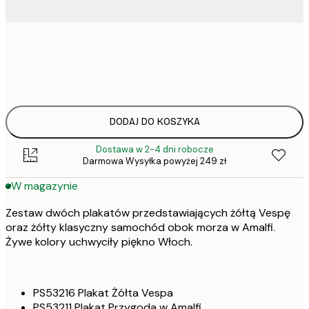
30x40 cm
1
50x70 cm
DODAJ DO KOSZYKA
Dostawa w 2-4 dni robocze
Darmowa Wysyłka powyżej 249 zł
W magazynie
Zestaw dwóch plakatów przedstawiających żółtą Vespę
oraz żółty klasyczny samochód obok morza w Amalfi.
Żywe kolory uchwyciły piękno Włoch.
PS53216 Plakat Żółta Vespa
PS53211 Plakat Przygoda w Amalfi