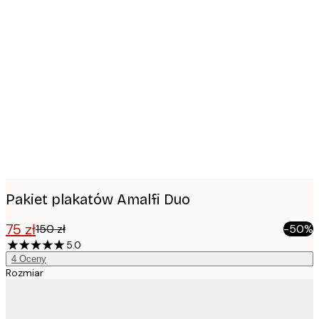
Product
images
Pakiet plakatów Amalfi Duo
75 zł
150 zł
-50%
5.0
4
Oceny
Rozmiar