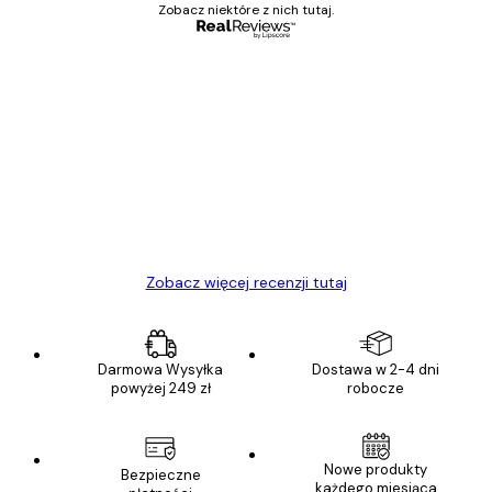
Zobacz niektóre z nich tutaj.
Zweryfikowany kupujący
Opinie
klientów
Towar zgodny z opisem, szybka dostawa.
Polecam
23 kwi
Ewa L
Zobacz więcej recenzji tutaj
Darmowa Wysyłka
Dostawa w 2-4 dni
powyżej 249 zł
robocze
Nowe produkty
Bezpieczne
każdego miesiąca