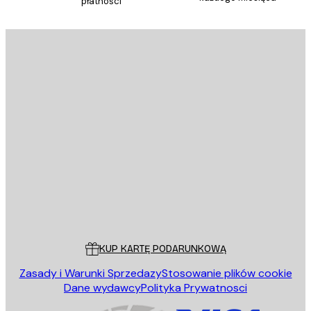
płatności
E-mail
WYŚLIJ
Sklep
Poster Store
Obsługa Klienta
KUP KARTĘ PODARUNKOWĄ
Zasady i Warunki Sprzedazy
Stosowanie plików cookie
Dane wydawcy
Polityka Prywatnosci