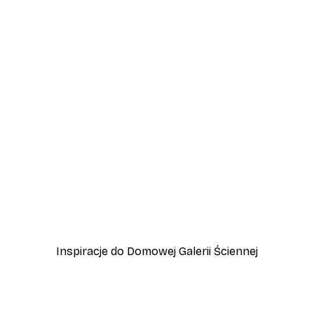
-40%*
Limoncello Aperitivo Plak
Od 31,80 zł
53 zł
Inspiracje do Domowej Galerii Ściennej