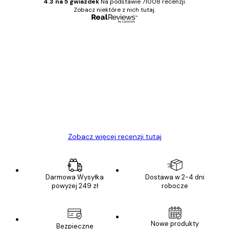
4.3 na 5 gwiazdek
Na podstawie 71008 recenzji.
Zobacz niektóre z nich tutaj.
Zweryfikowany kupujący
Opinie
klientów
Towar zgodny z opisem, szybka dostawa.
Polecam
23 kwi
Ewa L
Zobacz więcej recenzji tutaj
Darmowa Wysyłka
Dostawa w 2-4 dni
powyżej 249 zł
robocze
Nowe produkty
Bezpieczne