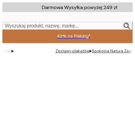
Skip
Darmowa Wysyłka powyżej 249 zł
to
main
content.
Wyszukaj produkt, nazwę, markę...
40% na Plakaty*
▸
▸
Zestawy plakatów
Spokojna Natura Zest