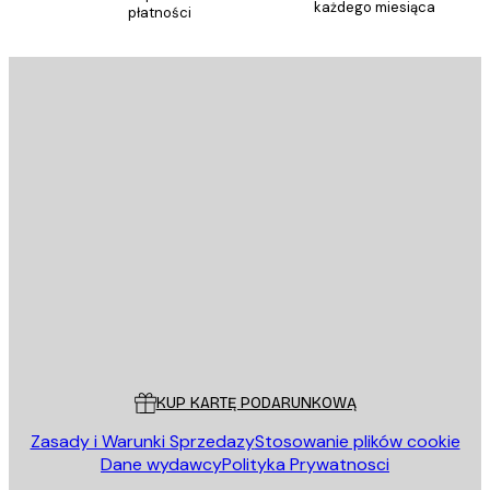
każdego miesiąca
płatności
E-mail
WYŚLIJ
Sklep
Poster Store
Obsługa Klienta
KUP KARTĘ PODARUNKOWĄ
Zasady i Warunki Sprzedazy
Stosowanie plików cookie
Dane wydawcy
Polityka Prywatnosci