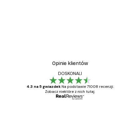
Opinie klientów
DOSKONALI
4.3 na 5 gwiazdek
Na podstawie 71008 recenzji.
Zobacz niektóre z nich tutaj.
Zweryfikowany kupujący
Opinie
klientów
Towar zgodny z opisem, szybka dostawa.
Polecam