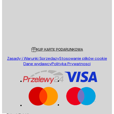
WYŚLIJ
Sklep
Poster Store
Obsługa Klienta
KUP KARTĘ PODARUNKOWĄ
Zasady i Warunki Sprzedazy
Stosowanie plików cookie
Dane wydawcy
Polityka Prywatnosci