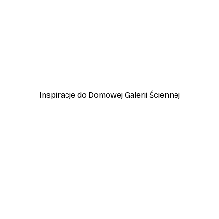
-40%*
Vintage nad morzem Plak
Od 32,40 zł
54 zł
Inspiracje do Domowej Galerii Ściennej