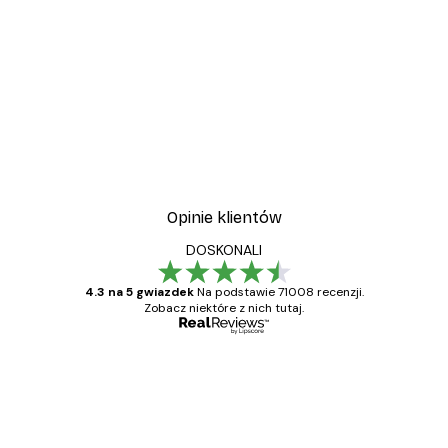
Opinie klientów
DOSKONALI
4.3 na 5 gwiazdek
Na podstawie 71008 recenzji.
Zobacz niektóre z nich tutaj.
Zweryfikowany kupujący
Opinie
klientów
Towar zgodny z opisem, szybka dostawa.
Polecam