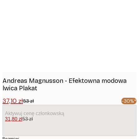
Product
images
Andreas Magnusson - Efektowna modowa
lwica Plakat
37,10 zł
53 zł
-30%*
Aktywuj cenę członkowską
31,80 zł
53 zł
Rozmiar