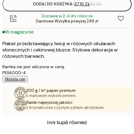
DODAJ DO KOSZYKA
-
37,10 ZŁ
53 ZŁ
Dostawa w 2-4 dni robocze
Darmowa Wysyłka powyżej 249 zł
W magazynie
Plakat przedstawiający lwicę w różowych okularach
słonecznych i cekinowej bluzce. Stylowa dekoracja w
różowych barwach.
Ramka nie jest wliczona w cenę.
PS56000-4
Historia cen
200 g / m² papier premium
z matowym wykończeniem.
Ramki najwyższej jakości
z krystalicznie czystym szkłem akrylowym.
Inni kupili również