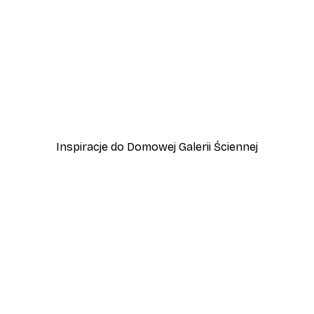
-30%*
je spaghetti Plakat
Od 37,10 zł
53 zł
Inspiracje do Domowej Galerii Ściennej