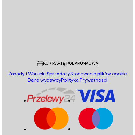
E-mail
WYŚLIJ
Sklep
Poster Store
Obsługa Klienta
KUP KARTĘ PODARUNKOWĄ
Zasady i Warunki Sprzedazy
Stosowanie plików cookie
Dane wydawcy
Polityka Prywatnosci