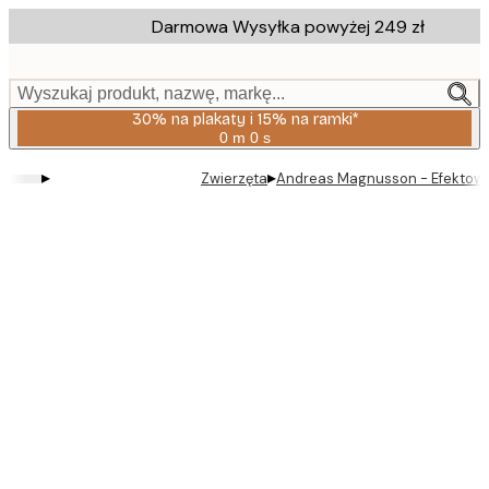
Skip
Darmowa Wysyłka powyżej 249 zł
to
main
content.
Wyszukaj produkt, nazwę, markę...
30% na plakaty i 15% na ramki*
0 m
0 s
Ważny
do:
▸
▸
Zwierzęta
Andreas Magnusson - Efektown
2026-
08-
06