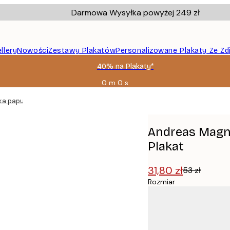
Darmowa Wysyłka powyżej 249 zł
llery
Nowości
Zestawy Plakatów
Personalizowane Plakaty Ze Zd
40% na Plakaty*
0 m
0 s
Ważny
do:
a papuga z winem Plakat
2026-
08-
09
Andreas Magn
Plakat
31,80 zł
53 zł
Rozmiar