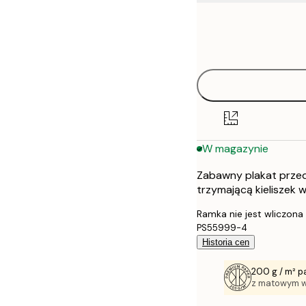
Frame
21x30 cm
options
30x40 cm
40x50 cm
50x70 cm
W magazynie
70x100 cm
Zabawny plakat przeds
100x150 cm
trzymającą kieliszek 
Ramka nie jest wliczona
PS55999-4
Historia cen
200 g / m² p
z matowym 