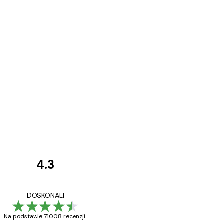
4.3
Opinie
klientów
Towar zgodny z opisem
DOSKONALI
Na podstawie 71008 recenzji.