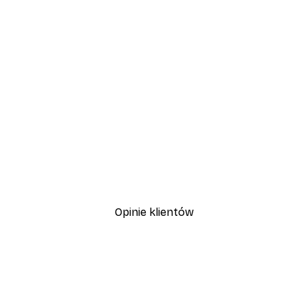
-40%*
Plakat Polana o Zachodzie Sł
Od 31,80 zł
53 zł
Opinie klientów
, szybka dostawa. Polecam