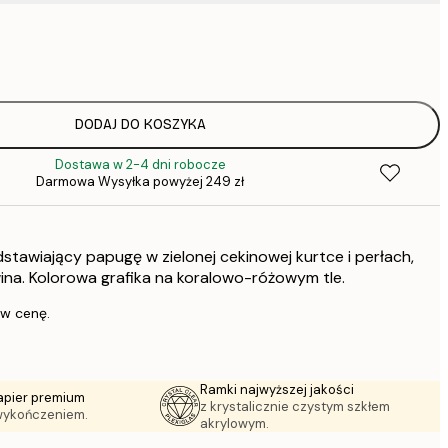
31,
64,
DODAJ DO KOSZYKA
Dostawa w 2-4 dni robocze
Darmowa Wysyłka powyżej 249 zł
1
tawiający papugę w zielonej cekinowej kurtce i perłach,
297,
wina. Kolorowa grafika na koralowo-różowym tle.
 w cenę.
Ramki najwyższej jakości
apier premium
z krystalicznie czystym szkłem
wykończeniem.
akrylowym.