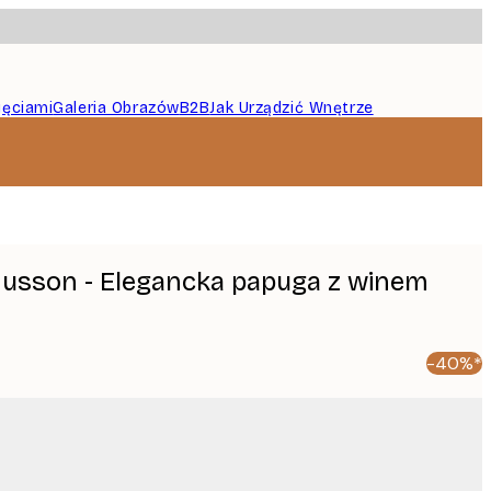
jęciami
Galeria Obrazów
B2B
Jak Urządzić Wnętrze
usson - Elegancka papuga z winem
-40%*