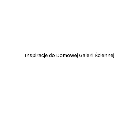
-40%*
Od 31,80 zł
53 zł
Inspiracje do Domowej Galerii Ściennej