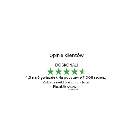
Opinie klientów
DOSKONALI
4.3 na 5 gwiazdek
Na podstawie 71008 recenzji.
Zobacz niektóre z nich tutaj.
Zweryfikowany kupujący
Opinie
klientów
Towar zgodny z opisem, szybka dostawa.
Polecam