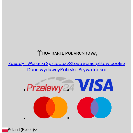
WYŚLIJ
Sklep
Poster Store
Obsługa Klienta
KUP KARTĘ PODARUNKOWĄ
Zasady i Warunki Sprzedazy
Stosowanie plików cookie
Dane wydawcy
Polityka Prywatnosci
Poland (Polski)