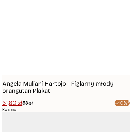
Product
images
Angela Muliani Hartojo - Figlarny młody
orangutan Plakat
31,80 zł
53 zł
-40%*
Rozmiar