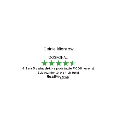
Opinie klientów
DOSKONALI
4.3 na 5 gwiazdek
Na podstawie 71008 recenzji.
Zobacz niektóre z nich tutaj.
Zweryfikowany kupujący
Opinie
klientów
Towar zgodny z opisem, szybka dostawa.
Polecam