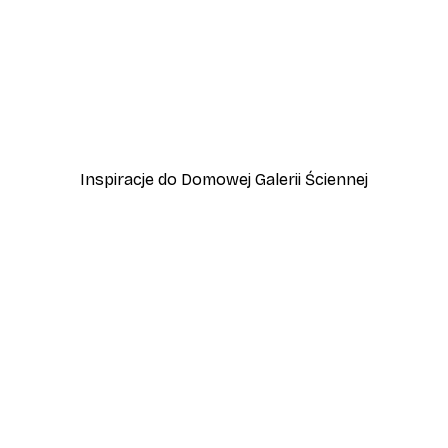
-30%*
i źrebię Plakat
Plakat Letni Wschód Sło
Od 37,10 zł
53 zł
Inspiracje do Domowej Galerii Ściennej