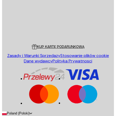
WYŚLIJ
Sklep
Poster Store
Obsługa Klienta
KUP KARTĘ PODARUNKOWĄ
Zasady i Warunki Sprzedazy
Stosowanie plików cookie
Dane wydawcy
Polityka Prywatnosci
Poland (Polski)