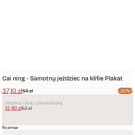
Product
images
Cai ning - Samotny jeździec na klifie Plakat
37,10 zł
53 zł
-30%*
Aktywuj cenę członkowską
31,80 zł
53 zł
Rozmiar