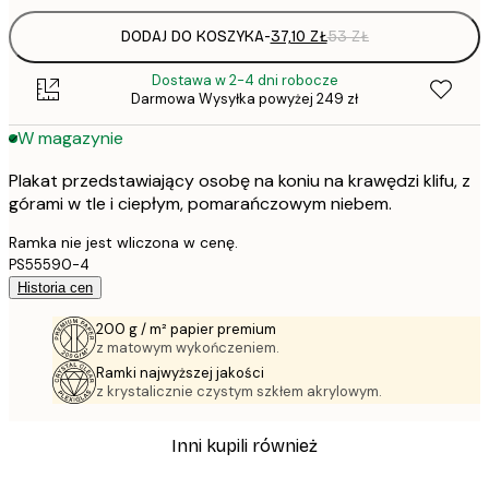
DODAJ DO KOSZYKA
-
37,10 ZŁ
53 ZŁ
Dostawa w 2-4 dni robocze
Darmowa Wysyłka powyżej 249 zł
W magazynie
Plakat przedstawiający osobę na koniu na krawędzi klifu, z
górami w tle i ciepłym, pomarańczowym niebem.
Ramka nie jest wliczona w cenę.
PS55590-4
Historia cen
200 g / m² papier premium
z matowym wykończeniem.
Ramki najwyższej jakości
z krystalicznie czystym szkłem akrylowym.
Inni kupili również