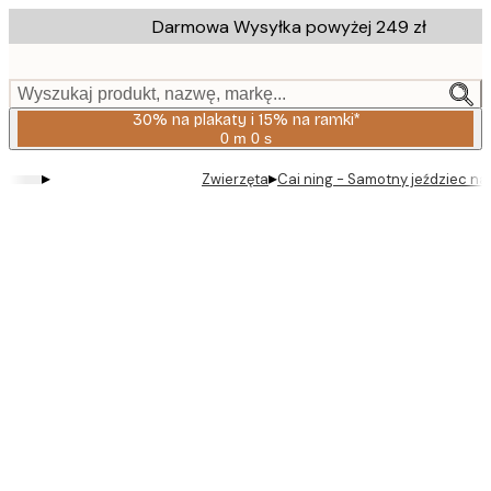
Skip
Darmowa Wysyłka powyżej 249 zł
to
main
content.
Wyszukaj produkt, nazwę, markę...
30% na plakaty i 15% na ramki*
0 m
0 s
Ważny
do:
▸
▸
Zwierzęta
Cai ning - Samotny jeździec na k
2026-
08-
06