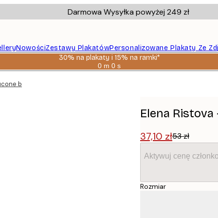
Darmowa Wysyłka powyżej 249 zł
llery
Nowości
Zestawy Plakatów
Personalizowane Plakaty Ze Zd
30% na plakaty i 15% na ramki*
0 m
0 s
Ważny
do:
ucone banany Plakat
2026-
08-
06
Elena Ristova
37,10 zł
53 zł
Aktywuj cenę członk
Rozmiar