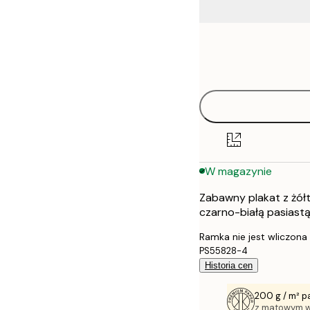
Frame
21x30 cm
options
30x40 cm
50x70 cm
70x100 cm
W magazynie
100x150 cm
Zabawny plakat z żółt
czarno-białą pasiastą
Ramka nie jest wliczona
PS55828-4
Historia cen
200 g / m² p
z matowym 