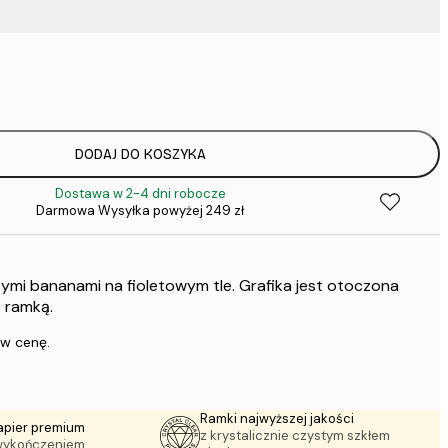
37,
52,
DODAJ DO KOSZYKA
Dostawa w 2-4 dni robocze
136,
Darmowa Wysyłka powyżej 249 zł
347,
ymi bananami na fioletowym tle. Grafika jest otoczona
 ramką.
 w cenę.
Ramki najwyższej jakości
apier premium
z krystalicznie czystym szkłem
wykończeniem.