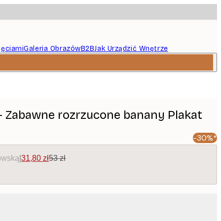
jęciami
Galeria Obrazów
B2B
Jak Urządzić Wnętrze
 - Zabawne rozrzucone banany Plakat
-30%*
owską
|
31,80 zł
53 zł