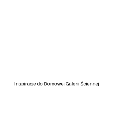
-30%*
Plakat Polana o Zachodzie Sł
Od 37,10 zł
53 zł
Inspiracje do Domowej Galerii Ściennej