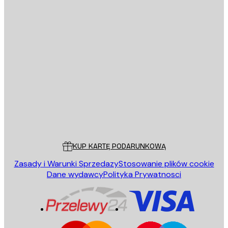
E-mail
WYŚLIJ
Sklep
Poster Store
Obsługa Klienta
KUP KARTĘ PODARUNKOWĄ
Zasady i Warunki Sprzedazy
Stosowanie plików cookie
Dane wydawcy
Polityka Prywatnosci