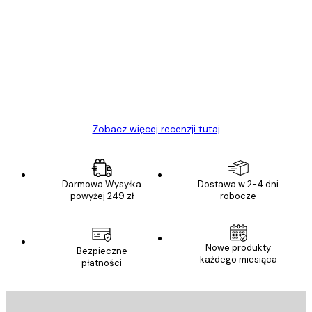
Opinie
klientów
Towar zgodny z opisem, szybka dostawa.
Polecam
23 kwi
Ewa L
Zobacz więcej recenzji tutaj
Darmowa Wysyłka
Dostawa w 2-4 dni
powyżej 249 zł
robocze
Nowe produkty
Bezpieczne
każdego miesiąca
płatności