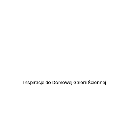
-40%*
zewo
Plakat Lampart
Od 45 zł
75 zł
Inspiracje do Domowej Galerii Ściennej