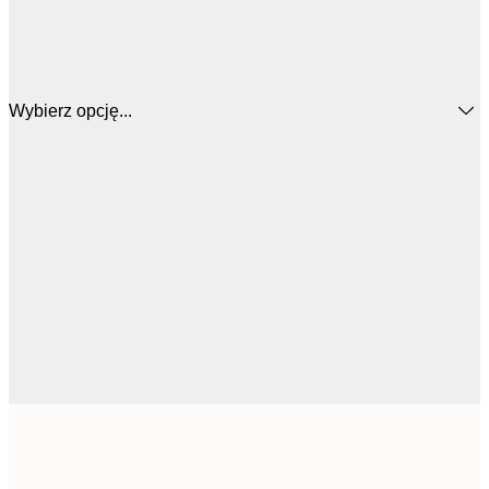
Wybierz opcję...
64,
50x50 cm