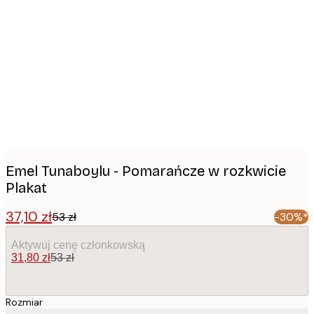
Product
images
Emel Tunaboylu - Pomarańcze w rozkwicie
Plakat
37,10 zł
53 zł
-30%*
Aktywuj cenę członkowską
31,80 zł
53 zł
Rozmiar