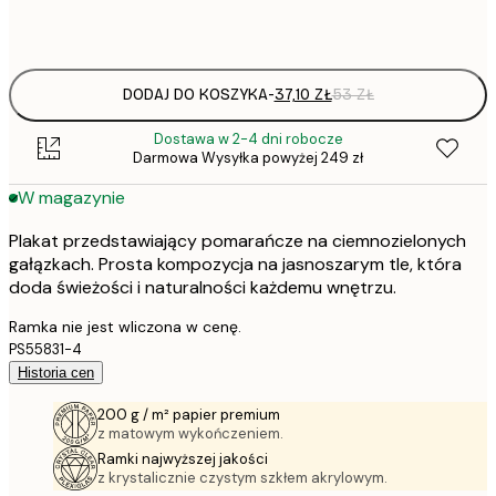
Frame
options
DODAJ DO KOSZYKA
-
37,10 ZŁ
53 ZŁ
Dostawa w 2-4 dni robocze
Darmowa Wysyłka powyżej 249 zł
W magazynie
Plakat przedstawiający pomarańcze na ciemnozielonych
gałązkach. Prosta kompozycja na jasnoszarym tle, która
doda świeżości i naturalności każdemu wnętrzu.
Ramka nie jest wliczona w cenę.
PS55831-4
Historia cen
200 g / m² papier premium
z matowym wykończeniem.
Ramki najwyższej jakości
z krystalicznie czystym szkłem akrylowym.