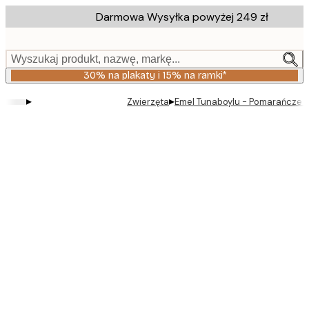
Skip
Darmowa Wysyłka powyżej 249 zł
to
main
content.
Wyszukaj produkt, nazwę, markę...
30% na plakaty i 15% na ramki*
▸
▸
Zwierzęta
Emel Tunaboylu - Pomarańcze w