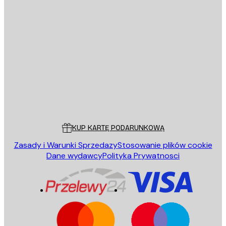
E-mail
WYŚLIJ
Sklep
Poster Store
Obsługa Klienta
KUP KARTĘ PODARUNKOWĄ
Zasady i Warunki Sprzedazy
Stosowanie plików cookie
Dane wydawcy
Polityka Prywatnosci