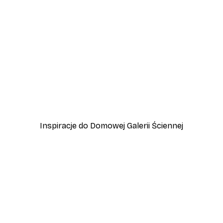
-30%*
hodzie Słońca
Italy Vespa Plakat
Od 37,10 zł
53 zł
Inspiracje do Domowej Galerii Ściennej