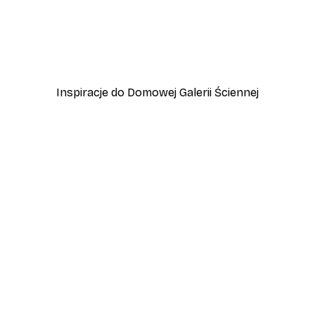
-40%*
 Jeziora Garda
Przygoda w Amalfi Plakat
Od 45 zł
75 zł
Inspiracje do Domowej Galerii Ściennej