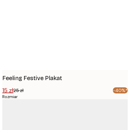
Product
images
Feeling Festive Plakat
15 zł
25 zł
-40%*
Rozmiar