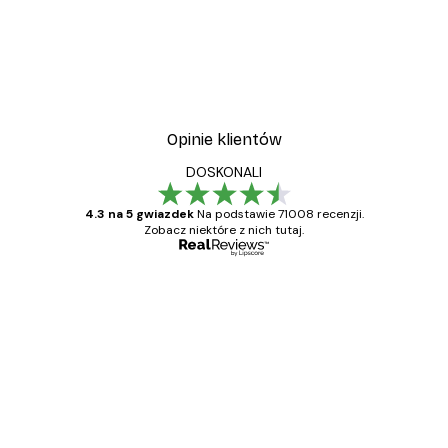
Opinie klientów
DOSKONALI
4.3 na 5 gwiazdek
Na podstawie 71008 recenzji.
Zobacz niektóre z nich tutaj.
Zweryfikowany kupujący
Opinie
klientów
Towar zgodny z opisem, szybka dostawa.
Polecam
23 kwi
Ewa L