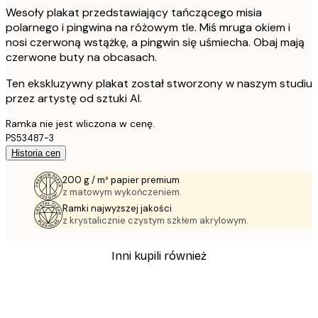
Wesoły plakat przedstawiający tańczącego misia
polarnego i pingwina na różowym tle. Miś mruga okiem i
nosi czerwoną wstążkę, a pingwin się uśmiecha. Obaj mają
czerwone buty na obcasach.
Ten ekskluzywny plakat został stworzony w naszym studiu
przez artystę od sztuki AI.
Ramka nie jest wliczona w cenę.
PS53487-3
Historia cen
200 g / m² papier premium
z matowym wykończeniem.
Ramki najwyższej jakości
z krystalicznie czystym szkłem akrylowym.
Inni kupili również