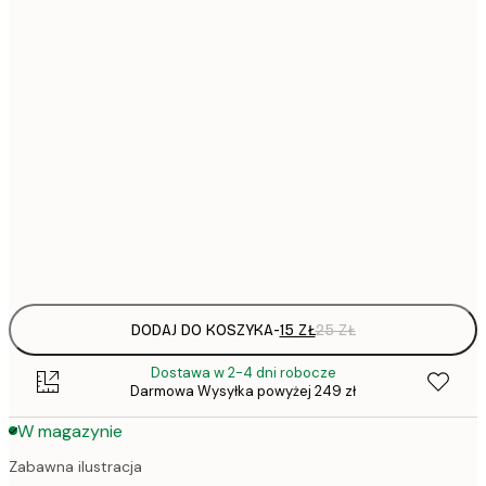
13x18 cm
30x40 cm
64,
40x50 cm
50x70 cm
Frame
options
DODAJ DO KOSZYKA
-
15 ZŁ
25 ZŁ
Dostawa w 2-4 dni robocze
Darmowa Wysyłka powyżej 249 zł
W magazynie
Zabawna ilustracja