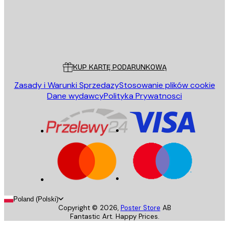
Sklep
Poster Store
Obsługa Klienta
KUP KARTĘ PODARUNKOWĄ
Zasady i Warunki Sprzedazy
Stosowanie plików cookie
Dane wydawcy
Polityka Prywatnosci
Poland (Polski)
Copyright ©
2026
,
Poster Store
AB
Fantastic Art. Happy Prices.