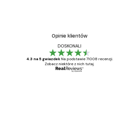
Opinie klientów
DOSKONALI
4.3 na 5 gwiazdek
Na podstawie 71008 recenzji.
Zobacz niektóre z nich tutaj.
Zweryfikowany kupujący
Opinie
klientów
Towar zgodny z opisem, szybka dostawa.
Polecam
23 kwi
Ewa L