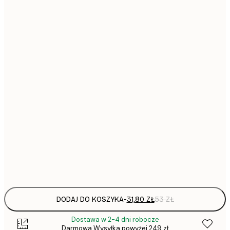
31,
21x30 cm
30x40 cm
64,
40x50 cm
50x70 cm
1
70x100 cm
297,
100x150 cm
Frame
options
DODAJ DO KOSZYKA
-
31,80 ZŁ
53 ZŁ
Dostawa w 2-4 dni robocze
Darmowa Wysyłka powyżej 249 zł