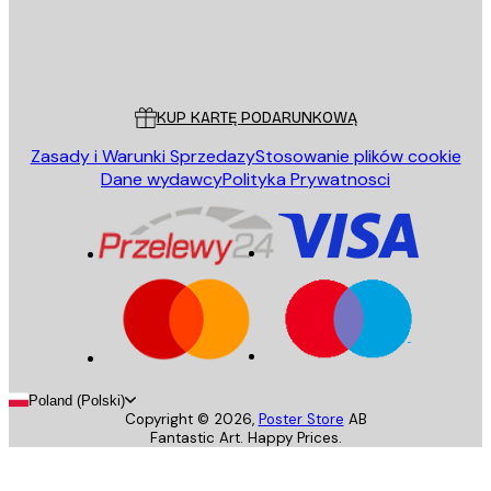
Sklep
Poster Store
Obsługa Klienta
KUP KARTĘ PODARUNKOWĄ
Zasady i Warunki Sprzedazy
Stosowanie plików cookie
Dane wydawcy
Polityka Prywatnosci
Poland (Polski)
Copyright ©
2026
,
Poster Store
AB
Fantastic Art. Happy Prices.