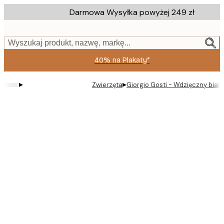
Skip
Darmowa Wysyłka powyżej 249 zł
to
main
content.
Wyszukaj produkt, nazwę, markę...
40% na Plakaty*
▸
▸
Zwierzęta
Giorgio Gosti - Wdzięczny biały