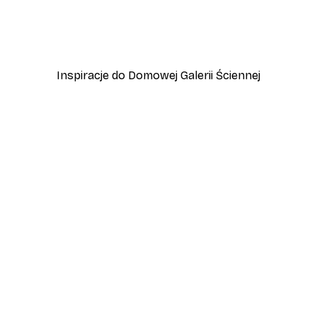
zewo
Plakat Lampart
Od 45 zł
75 zł
Inspiracje do Domowej Galerii Ściennej