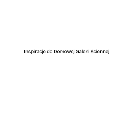
-30%*
tera
Zebry Plakat
Od 37,80 zł
54 zł
Inspiracje do Domowej Galerii Ściennej