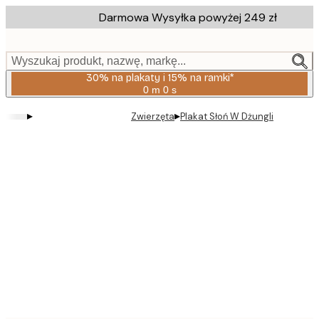
Skip
Darmowa Wysyłka powyżej 249 zł
to
main
content.
Wyszukaj produkt, nazwę, markę...
30% na plakaty i 15% na ramki*
0 m
0 s
Ważny
do:
▸
▸
Zwierzęta
Plakat Słoń W Dżungli
2026-
08-
06
Product
images