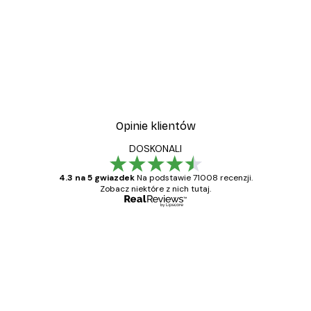
Opinie klientów
DOSKONALI
4.3 na 5 gwiazdek
Na podstawie 71008 recenzji.
Zobacz niektóre z nich tutaj.
Zweryfikowany kupujący
Opinie
klientów
Towar zgodny z opisem, szybka dostawa.
Polecam