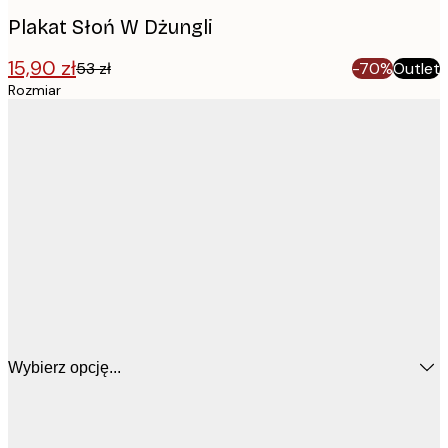
Plakat Słoń W Dżungli
15,90 zł
53 zł
-70%
Outlet
Rozmiar
Wybierz opcję...