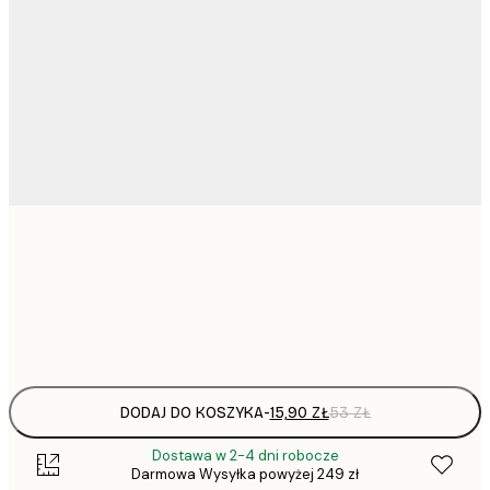
15,
21x30 cm
Frame
options
DODAJ DO KOSZYKA
-
15,90 ZŁ
53 ZŁ
Dostawa w 2-4 dni robocze
Darmowa Wysyłka powyżej 249 zł