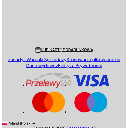
WYŚLIJ
Sklep
Poster Store
Obsługa Klienta
KUP KARTĘ PODARUNKOWĄ
Zasady i Warunki Sprzedazy
Stosowanie plików cookie
Dane wydawcy
Polityka Prywatnosci
Poland (Polski)