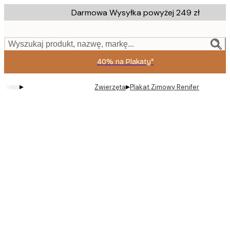
Skip
Darmowa Wysyłka powyżej 249 zł
to
main
content.
Wyszukaj produkt, nazwę, markę...
40% na Plakaty*
▸
▸
Zwierzęta
Plakat Zimowy Renifer