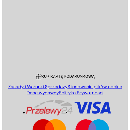
E-mail
WYŚLIJ
Sklep
Poster Store
Obsługa Klienta
KUP KARTĘ PODARUNKOWĄ
Zasady i Warunki Sprzedazy
Stosowanie plików cookie
Dane wydawcy
Polityka Prywatnosci