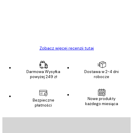
klientów
Towar zgodny z opisem, szybka dostawa.
Polecam
23 kwi
Ewa L
Zobacz więcej recenzji tutaj
Darmowa Wysyłka
Dostawa w 2-4 dni
powyżej 249 zł
robocze
Nowe produkty
Bezpieczne
każdego miesiąca
płatności