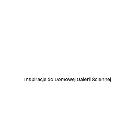
-40%*
Plakat Mały Królik
Od 31,80 zł
53 zł
Inspiracje do Domowej Galerii Ściennej