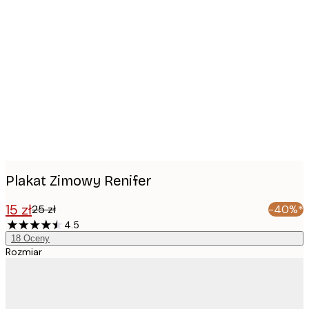
Product
images
Plakat Zimowy Renifer
15 zł
25 zł
-40%*
4.5
18
Oceny
Rozmiar