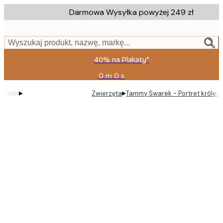
Skip
Darmowa Wysyłka powyżej 249 zł
to
main
content.
Wyszukaj produkt, nazwę, markę...
40% na Plakaty*
0 m
0 s
Ważny
do:
▸
▸
Zwierzęta
Tammy Swarek - Portret królews
2026-
08-
09