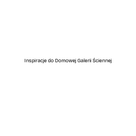
-40%*
zewo
Plakat Lampart
Od 45 zł
75 zł
Inspiracje do Domowej Galerii Ściennej