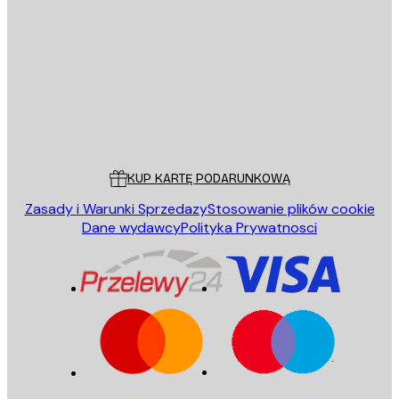
E-mail
WYŚLIJ
Sklep
Poster Store
Obsługa Klienta
KUP KARTĘ PODARUNKOWĄ
Zasady i Warunki Sprzedazy
Stosowanie plików cookie
Dane wydawcy
Polityka Prywatnosci