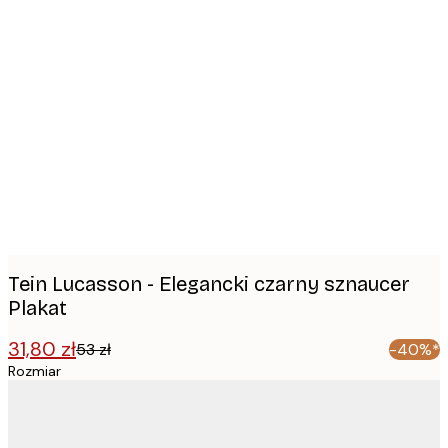
Product
images
Tein Lucasson - Elegancki czarny sznaucer
Plakat
31,80 zł
53 zł
-40%*
Rozmiar