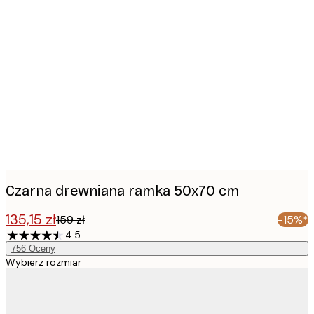
Product
images
Czarna drewniana ramka 50x70 cm
135,15 zł
159 zł
-15%*
4.5
756
Oceny
Wybierz rozmiar