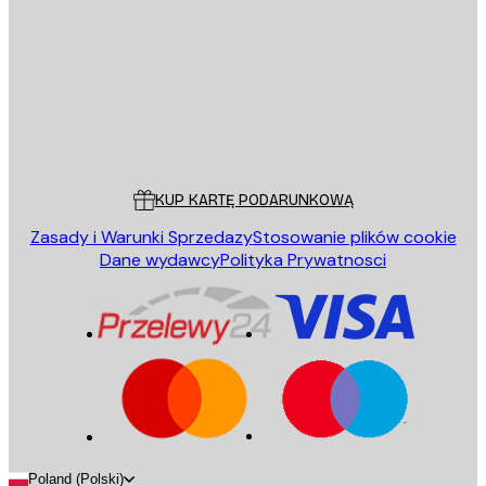
WYŚLIJ
Sklep
Poster Store
Obsługa Klienta
KUP KARTĘ PODARUNKOWĄ
Zasady i Warunki Sprzedazy
Stosowanie plików cookie
Dane wydawcy
Polityka Prywatnosci
Poland (Polski)