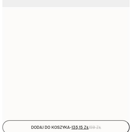
22,
25
62,
72
94,
113,
113,
135,
211,
13
DODAJ DO KOSZYKA
-
135,15 ZŁ
159 ZŁ