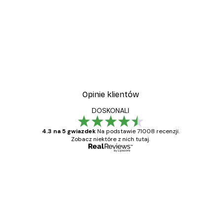
ŁATWE ZAWIESZENIE W PIONIE I
POZIOMIE
Elastyczne metalowe klamry, solidne metalowe
uchwyty i minimalna waga ramki sprawiają, że
łatwo zawiesić ją zarówno w poziomie, jak i w
pionie.
Opinie klientów
DOSKONALI
4.3 na 5 gwiazdek
Na podstawie 71008 recenzji.
Zobacz niektóre z nich tutaj.
Zweryfikowany kupujący
Opinie
klientów
Towar zgodny z opisem, szybka dostawa.
Polecam