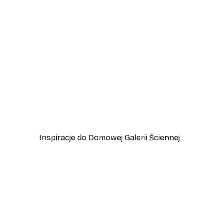
-40%*
eziorem
Italy Vespa Plakat
Od 31,80 zł
53 zł
Inspiracje do Domowej Galerii Ściennej