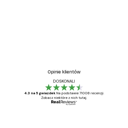
ŁATWE ZAWIESZENIE W PIONIE I
POZIOMIE
Elastyczne metalowe klamry, solidne metalowe
uchwyty i minimalna waga ramki sprawiają, że
łatwo zawiesić ją zarówno w poziomie, jak i w
pionie.
Opinie klientów
DOSKONALI
4.3 na 5 gwiazdek
Na podstawie 71008 recenzji.
Zobacz niektóre z nich tutaj.
Zweryfikowany kupujący
Opinie
klientów