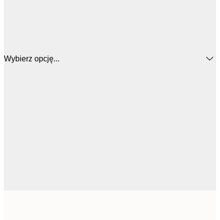
Wybierz opcję...
22,
25