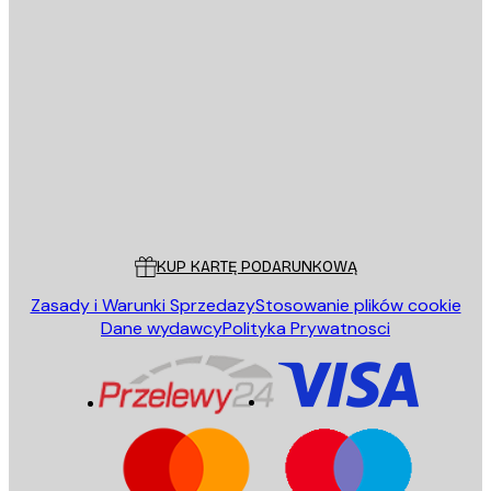
E-mail
WYŚLIJ
Sklep
Poster Store
Obsługa Klienta
KUP KARTĘ PODARUNKOWĄ
Zasady i Warunki Sprzedazy
Stosowanie plików cookie
Dane wydawcy
Polityka Prywatnosci