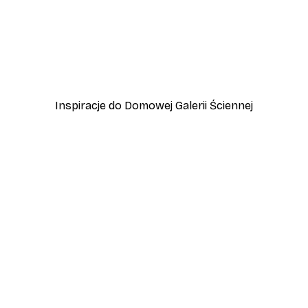
-70%
Outlet
an Flow Plakat
Plakat Sand Pattern
Od 22,50 zł
75 zł
Inspiracje do Domowej Galerii Ściennej