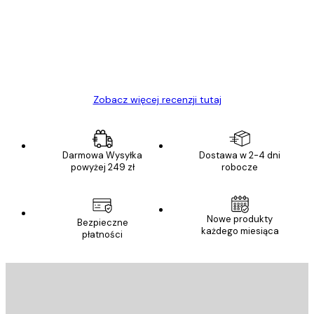
Towar zgodny z opisem, szybka dostawa.
Polecam
23 kwi
Ewa L
Zobacz więcej recenzji tutaj
Darmowa Wysyłka
Dostawa w 2-4 dni
powyżej 249 zł
robocze
Nowe produkty
Bezpieczne
każdego miesiąca
płatności