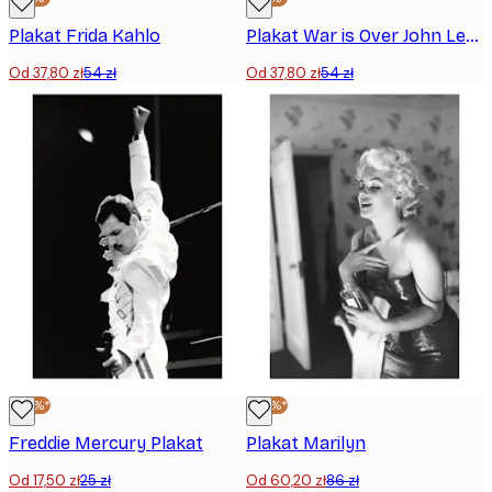
Plakat Frida Kahlo
Plakat War is Over John Lennon
Od 37,80 zł
54 zł
Od 37,80 zł
54 zł
-30%*
-30%*
Freddie Mercury Plakat
Plakat Marilyn
Od 17,50 zł
25 zł
Od 60,20 zł
86 zł