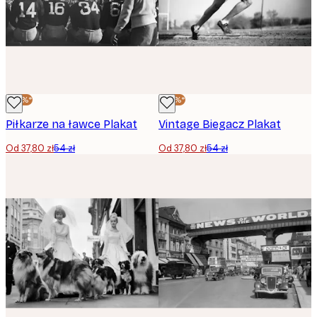
-30%*
-30%*
Piłkarze na ławce Plakat
Vintage Biegacz Plakat
Od 37,80 zł
54 zł
Od 37,80 zł
54 zł