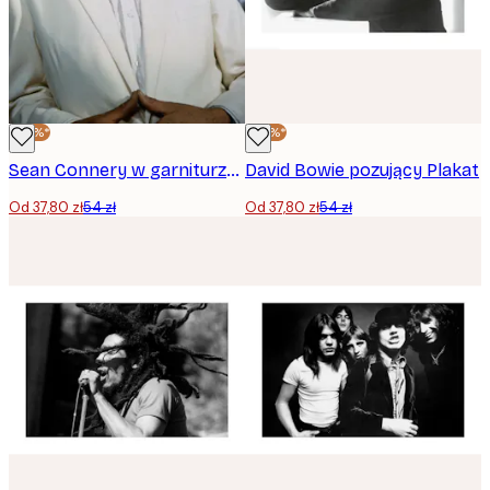
-30%*
-30%*
Sean Connery w garniturze Plakat
David Bowie pozujący Plakat
Od 37,80 zł
54 zł
Od 37,80 zł
54 zł