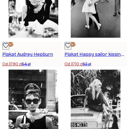
-30%*
-30%*
Plakat Audrey Hepburn
Plakat Happy sailor kissing nurse
Od 37,80 zł
54 zł
Od 37,10 zł
53 zł