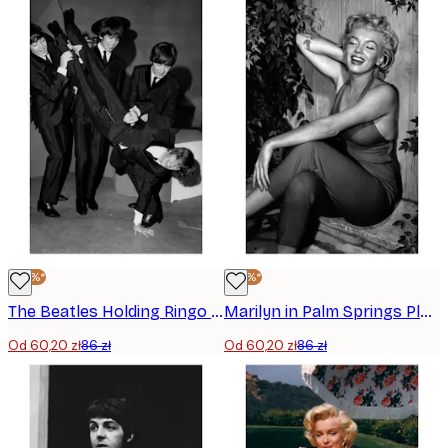
-30%*
-30%*
The Beatles Holding Ringo Starr Plakat
Marilyn in Palm Springs Plakat
Od 60,20 zł
86 zł
Od 60,20 zł
86 zł