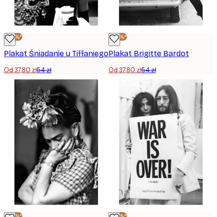
-30%*
-30%*
Plakat Śniadanie u Tiffaniego
Plakat Brigitte Bardot
Od 37,80 zł
54 zł
Od 37,80 zł
54 zł
-30%*
-30%*