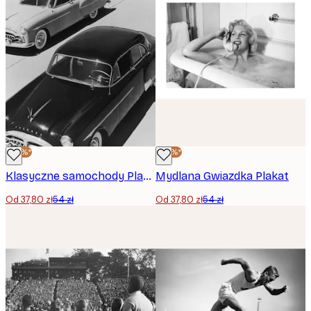
-30%*
-30%*
Klasyczne samochody Plakat
Mydlana Gwiazdka Plakat
Od 37,80 zł
54 zł
Od 37,80 zł
54 zł