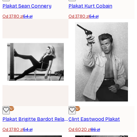
Plakat Sean Connery
Plakat Kurt Cobain
Od 37,80 zł
54 zł
Od 37,80 zł
54 zł
-30%*
-30%*
Plakat Brigitte Bardot Relaxing
Clint Eastwood Plakat
Od 37,80 zł
54 zł
Od 60,20 zł
86 zł