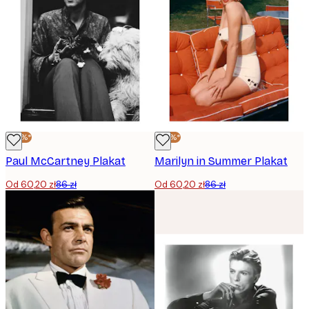
-30%*
-30%*
Paul McCartney Plakat
Marilyn in Summer Plakat
Od 60,20 zł
86 zł
Od 60,20 zł
86 zł