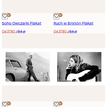
-30%*
-30%*
Soho Owczarki Plakat
Ruch w Brixton Plakat
Od 37,80 zł
54 zł
Od 37,80 zł
54 zł
-30%*
-30%*