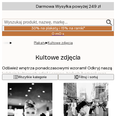
Skip
Darmowa Wysyłka powyżej 249 zł
to
main
content.
Wyszukaj produkt, nazwę, markę...
30% na plakaty i 15% na ramki*
0 m
0 s
Ważny
do:
▸
▸
Plakaty
Kultowe zdjęcia
2026-
08-
06
Kultowe zdjęcia
Odśwież wnętrza ponadczasowymi wzorami! Odkryj naszą
kolekcję kultowych zdjęć i czarno-białych ilustracji oraz
Czytaj więcej
Wszytkie kategorie
Filtruj i sortuj
udekoruj ściany plakatami ze słynnymi ikonami mody,
legendami i nie tylko.
Nasza kategoria to starannie wyselekcjonowana
retrospektywna kolekcja kultowych zdjęć i ukochanych
gwiazd, zaprojektowana tak, aby przenieść Twój dom do
innej ery, zachowując przy tym elegancką atmosferę.