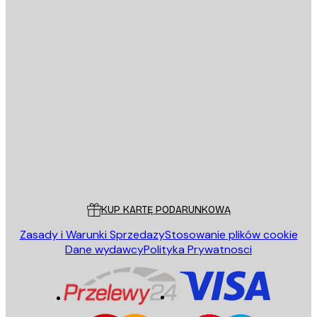
Polityce Prywatności
E-mail
WYŚLIJ
Sklep
Poster Store
Obsługa Klienta
KUP KARTĘ PODARUNKOWĄ
Zasady i Warunki Sprzedazy
Stosowanie plików cookie
Dane wydawcy
Polityka Prywatnosci