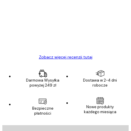
Zweryfikowany kupujący
Opinie
klientów
Towar zgodny z opisem, szybka dostawa.
Polecam
23 kwi
Ewa L
Zobacz więcej recenzji tutaj
Darmowa Wysyłka
Dostawa w 2-4 dni
powyżej 249 zł
robocze
E-mail
Nowe produkty
Bezpieczne
każdego miesiąca
płatności
ANULUJ SUBSKRYPCJĘ