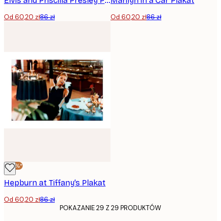
Elvis and Priscilla Presley Plakat
Marilyn in a Car Plakat
Od 60,20 zł
86 zł
Od 60,20 zł
86 zł
-30%*
Hepburn at Tiffany’s Plakat
Od 60,20 zł
86 zł
POKAZANIE 29 Z 29 PRODUKTÓW