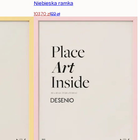
Niebieska ramka
103,70 zł
122 zł