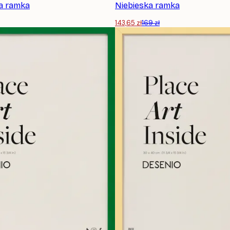
a ramka
Niebieska ramka
143,65 zł
169 zł