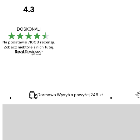
4.3
Opinie
klientów
Towar zgodny z opisem
DOSKONALI
Na podstawie 71008 recenzji.
Zobacz niektóre z nich tutaj.
23 kwi
Ewa L
Darmowa Wysyłka powyżej 249 zł