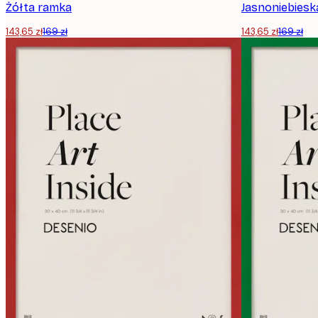
Żółta ramka
Jasnoniebiesk
143,65 zł
169 zł
143,65 zł
169 zł