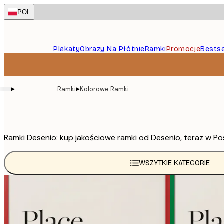
Skip
POL
to
main
content.
Plakaty
Obrazy Na Płótnie
Ramki
Promocje
Bestse
▸
▸
Ramki
Kolorowe Ramki
Ramki Desenio: kup jakościowe ramki od Desenio, teraz w Pos
WSZYTKIE KATEGORIE