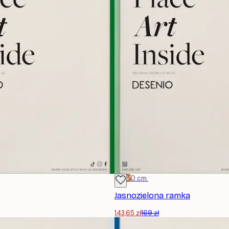
-15%*
50x70 cm
Jasnozielona ramka
143,65 zł
169 zł