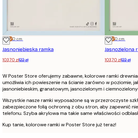
-15%*
30x40 cm
-15%*
30x40 cm
Jasnoniebieska ramka
Jasnozielona 
103,70 zł
122 zł
103,70 zł
122 zł
W Poster Store oferujemy zabawne, kolorowe ramki drewnian
umożliwia ich powieszenie na ścianie zarówno w poziomie, 
jasnoniebieskim, granatowym, jasnozielonym i ciemnozielonym
Wszystkie nasze ramki wyposażone są w przezroczyste szkło 
zabezpieczone folią ochronną z obu stron, aby zapewnić ni
telefonu. Szyba akrylowa ma takie same właściwości odblasko
Kup tanie, kolorowe ramki w Poster Store już teraz!