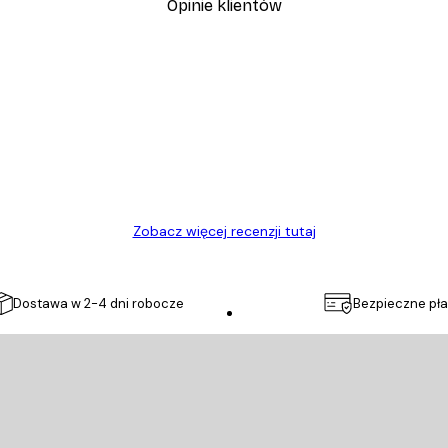
Opinie klientów
, szybka dostawa. Polecam
Zobacz więcej recenzji tutaj
Dostawa w 2-4 dni robocze
Bezpieczne pła