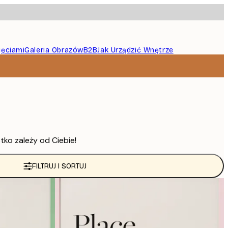
jęciami
Galeria Obrazów
B2B
Jak Urządzić Wnętrze
tko zależy od Ciebie!
FILTRUJ I SORTUJ