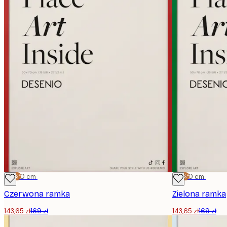
-15%*
50x70 cm
-15%*
50x70 cm
Czerwona ramka
Zielona ramka
143,65 zł
169 zł
143,65 zł
169 zł