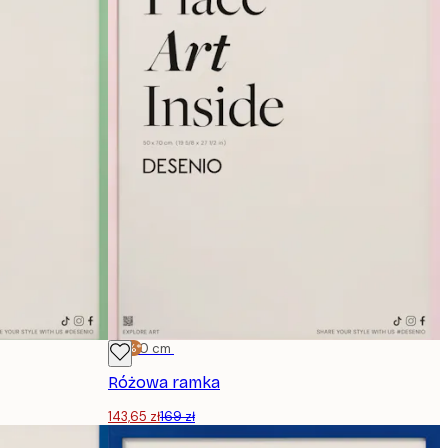
-15%*
50x70 cm
Różowa ramka
143,65 zł
169 zł