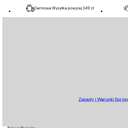
Darmowa Wysyłka powyżej 249 zł
E-mail
WYŚLIJ
Sklep
Zasady i Warunki Sprze