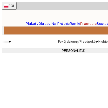
Skip
POL
to
main
content.
Plakaty
Obrazy Na Płótnie
Ramki
Promocje
Bestse
▸
▸
Pokój dzienny/Przedpokój
Niebie
PERSONALIZUJ