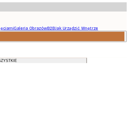
jęciami
Galeria Obrazów
B2B
Jak Urządzić Wnętrze
i do salonu
SZYSTKIE