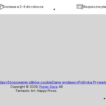
Dostawa w 2-4 dni robocze
Bezpieczne pła
Poster Store
dazy
Stosowanie plików cookie
Dane wydawcy
Polityka Prywat
Copyright ©
2026
,
Poster Store
AB
Fantastic Art. Happy Prices.