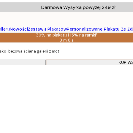
Darmowa Wysyłka powyżej 249 zł
llery
Nowości
Zestawy Plakatów
Personalizowane Plakaty Ze Zd
30% na plakaty i 15% na ramki*
0 m
0 s
Ważny
do:
sko-beżowa ściana galerii z motywem natury i morza z dębowymi ramam
2026-
08-
06
KUP W