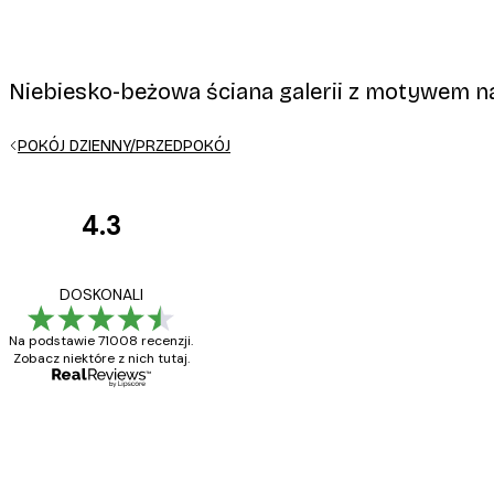
Niebiesko-beżowa ściana galerii z motywem n
E-mail
POKÓJ DZIENNY/PRZEDPOKÓJ
4.3
Opinie
klientów
Towar zgodny z opisem
DOSKONALI
Na podstawie 71008 recenzji.
Zobacz niektóre z nich tutaj.
23 kwi
Ewa L