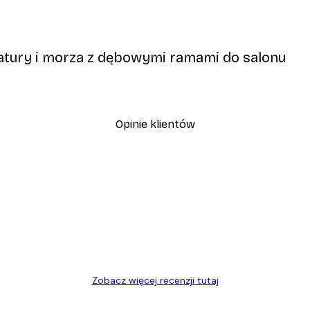
atury i morza z dębowymi ramami do salonu
Opinie klientów
ANULUJ SUBSKRYPCJĘ
Polityce Prywatności
, szybka dostawa. Polecam
Zobacz więcej recenzji tutaj