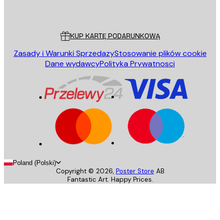
Poster Store
Obsługa Klienta
KUP KARTĘ PODARUNKOWĄ
Zasady i Warunki Sprzedazy
Stosowanie plików cookie
Dane wydawcy
Polityka Prywatnosci
Poland (Polski)
Copyright ©
2026
,
Poster Store
AB
Fantastic Art. Happy Prices.