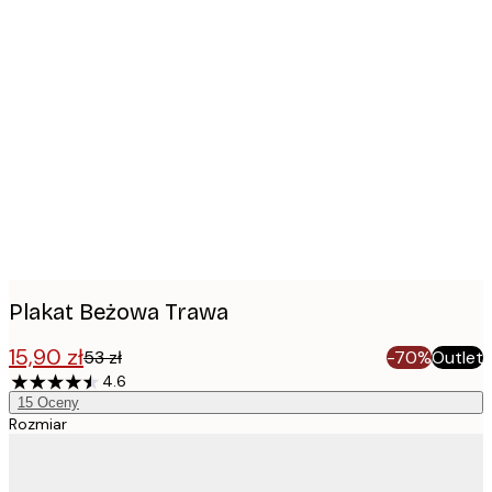
Product
images
Plakat Beżowa Trawa
15,90 zł
53 zł
-70%
Outlet
4.6
15
Oceny
Rozmiar