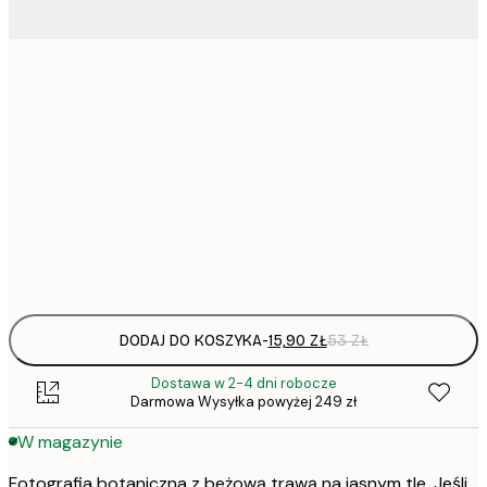
15,
21x30 cm
22,
30x40 cm
50x70 cm
Frame
options
DODAJ DO KOSZYKA
-
15,90 ZŁ
53 ZŁ
Dostawa w 2-4 dni robocze
Darmowa Wysyłka powyżej 249 zł
W magazynie
Fotografia botaniczna z beżową trawą na jasnym tle. Jeśli