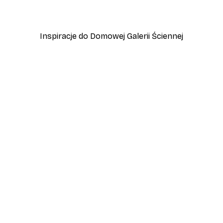
Od 31,80 zł
53 zł
Inspiracje do Domowej Galerii Ściennej