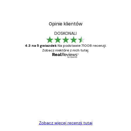
Opinie klientów
DOSKONALI
4.3 na 5 gwiazdek
Na podstawie 71008 recenzji.
Zobacz niektóre z nich tutaj.
Zweryfikowany kupujący
Opinie
klientów
Towar zgodny z opisem, szybka dostawa.
Polecam
23 kwi
Ewa L
Zobacz więcej recenzji tutaj