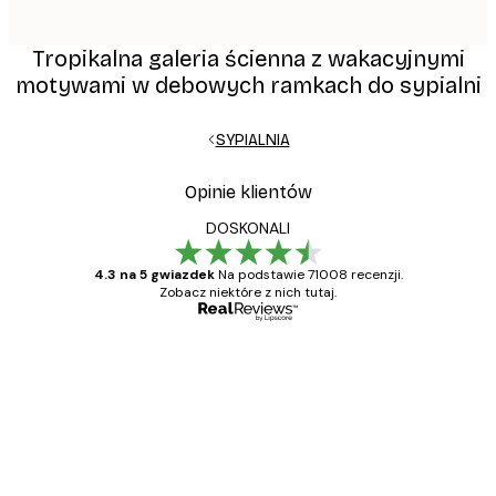
Tropikalna galeria ścienna z wakacyjnymi
motywami w debowych ramkach do sypialni
SYPIALNIA
Opinie klientów
DOSKONALI
4.3 na 5 gwiazdek
Na podstawie 71008 recenzji.
Zobacz niektóre z nich tutaj.
Zweryfikowany kupujący
Opinie
klientów
Towar zgodny z opisem, szybka dostawa.
Polecam
23 kwi