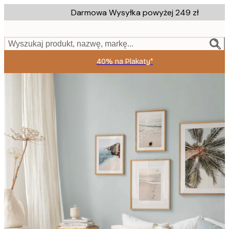
Skip
Darmowa Wysyłka powyżej 249 zł
to
main
content.
Wyszukaj produkt, nazwę, markę...
40% na Plakaty*