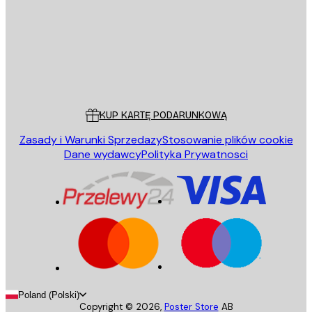
Sklep
Poster Store
Obsługa Klienta
KUP KARTĘ PODARUNKOWĄ
Zasady i Warunki Sprzedazy
Stosowanie plików cookie
Dane wydawcy
Polityka Prywatnosci
Poland (Polski)
Copyright ©
2026
,
Poster Store
AB