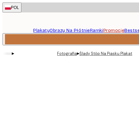
Skip
POL
to
main
content.
Plakaty
Obrazy Na Płótnie
Ramki
Promocje
Bestse
▸
▸
Fotografia
Ślady Stóp Na Piasku Plakat