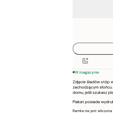
Frame
30x40 cm
options
50x70 cm
W magazynie
Zdjęcie śladów stóp w
zachodzącym słońcu. 
domu, jeśli szukasz p
Plakat posiada wydru
Ramka nie jest wliczona