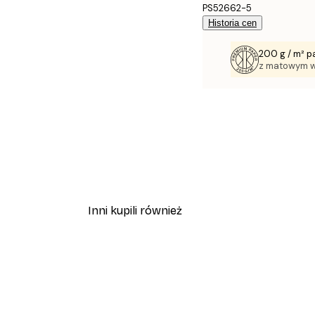
PS52662-5
Historia cen
200 g / m² p
z matowym 
Inni kupili również