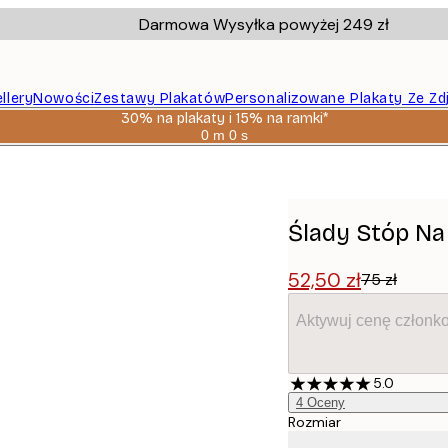
Darmowa Wysyłka powyżej 249 zł
llery
Nowości
Zestawy Plakatów
Personalizowane Plakaty Ze Zd
30% na plakaty i 15% na ramki*
0 m
0 s
Ważny
do:
2026-
08-
06
Ślady Stóp Na
52,50 zł
75 zł
Aktywuj cenę członk
5.0
4
Oceny
Rozmiar