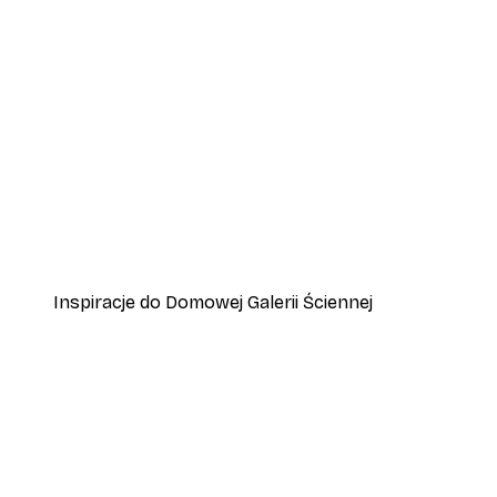
-70%
Plakat 'Kwitnące jezioro alpejs
Od 22,50 zł
75 zł
Inspiracje do Domowej Galerii Ściennej