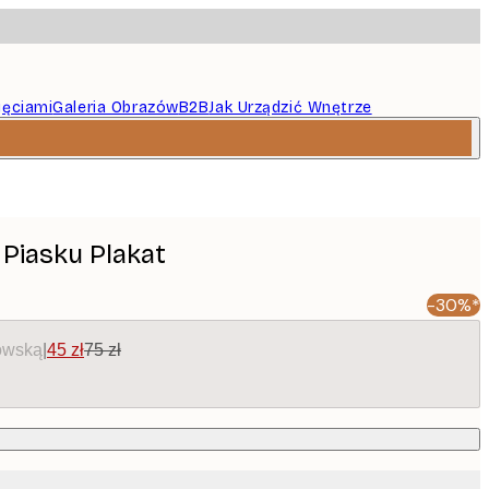
jęciami
Galeria Obrazów
B2B
Jak Urządzić Wnętrze
 Piasku Plakat
-30%*
owską
|
45 zł
75 zł