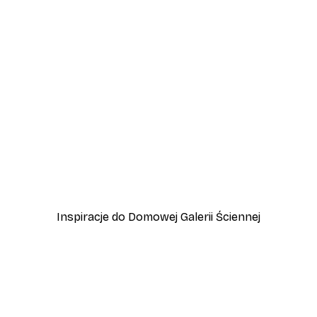
-30%*
zewo
Plakat Trawa Plażowa
Od 37,10 zł
53 zł
Inspiracje do Domowej Galerii Ściennej