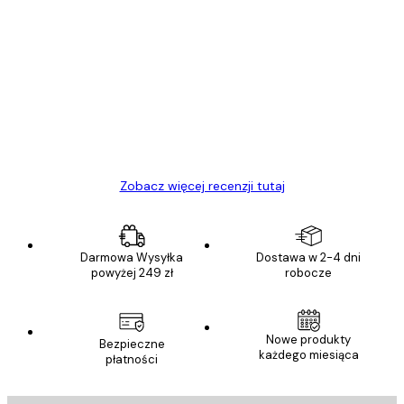
Zweryfikowany kupujący
Opinie
klientów
Towar zgodny z opisem, szybka dostawa.
Polecam
23 kwi
Ewa L
Zobacz więcej recenzji tutaj
Darmowa Wysyłka
Dostawa w 2-4 dni
powyżej 249 zł
robocze
Nowe produkty
Bezpieczne
każdego miesiąca
płatności