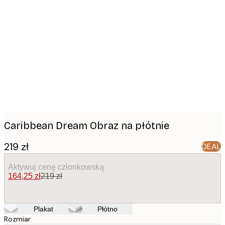
Product
images
Caribbean Dream Obraz na płótnie
219 zł
DEAL
Aktywuj cenę członkowską
164,25 zł
219 zł
Plakat
Płótno
Rozmiar