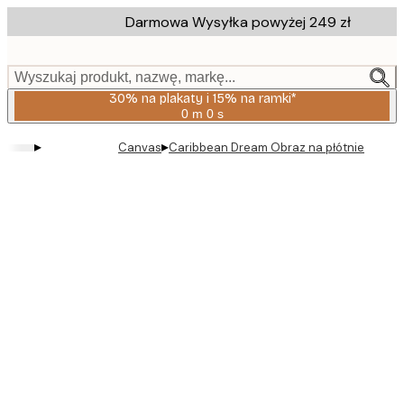
Skip
Darmowa Wysyłka powyżej 249 zł
to
main
content.
Wyszukaj produkt, nazwę, markę...
30% na plakaty i 15% na ramki*
0 m
0 s
Ważny
do:
▸
▸
Canvas
Caribbean Dream Obraz na płótnie
2026-
08-
06