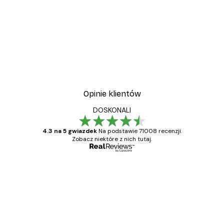
-30%*
wa
Plakat Kwitnące Drzewo
Od 37,10 zł
53 zł
Opinie klientów
DOSKONALI
4.3 na 5 gwiazdek
Na podstawie 71008 recenzji.
Zobacz niektóre z nich tutaj.
Zweryfikowany kupujący
Opinie
klientów
Towar zgodny z opisem, szybka dostawa.
Polecam