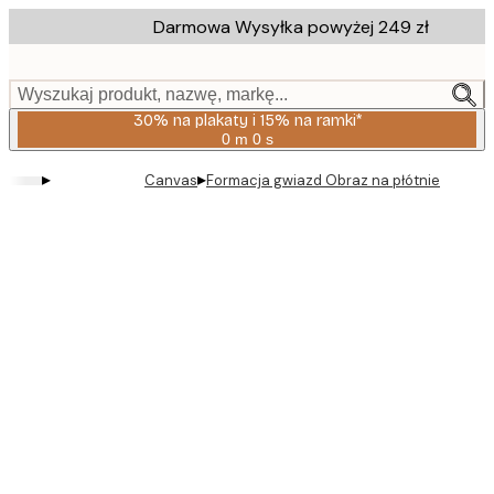
Skip
Darmowa Wysyłka powyżej 249 zł
to
main
content.
Wyszukaj produkt, nazwę, markę...
30% na plakaty i 15% na ramki*
0 m
0 s
Ważny
do:
▸
▸
Canvas
Formacja gwiazd Obraz na płótnie
2026-
08-
06
Product