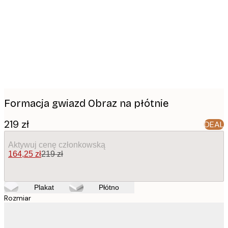
images
Formacja gwiazd Obraz na płótnie
219 zł
DEAL
Aktywuj cenę członkowską
164,25 zł
219 zł
Plakat
Płótno
Rozmiar