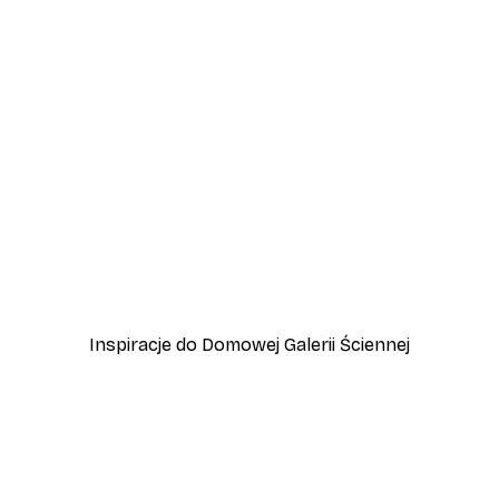
-40%*
wa
Plakat Eukaliptus No2
Od 31,80 zł
53 zł
Inspiracje do Domowej Galerii Ściennej