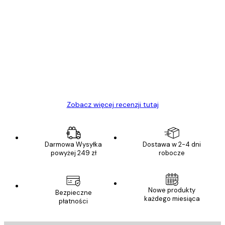
Zweryfikowany kupujący
Opinie
klientów
Towar zgodny z opisem, szybka dostawa.
Polecam
23 kwi
Ewa L
Zobacz więcej recenzji tutaj
Darmowa Wysyłka
Dostawa w 2-4 dni
powyżej 249 zł
robocze
Nowe produkty
Bezpieczne
każdego miesiąca
płatności