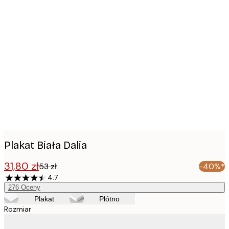
Product
images
Plakat Biała Dalia
31,80 zł
53 zł
-40%*
4.7
276
Oceny
Plakat
Płótno
Rozmiar