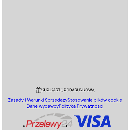
E-mail
WYŚLIJ
Sklep
Poster Store
Obsługa Klienta
KUP KARTĘ PODARUNKOWĄ
Zasady i Warunki Sprzedazy
Stosowanie plików cookie
Dane wydawcy
Polityka Prywatnosci