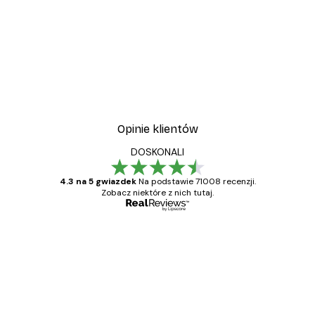
Opinie klientów
DOSKONALI
4.3 na 5 gwiazdek
Na podstawie 71008 recenzji.
Zobacz niektóre z nich tutaj.
Zweryfikowany kupujący
Opinie
klientów
Towar zgodny z opisem, szybka dostawa.
Polecam