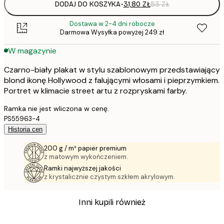
DODAJ DO KOSZYKA
-
31,80 ZŁ
53 ZŁ
Dostawa w 2-4 dni robocze
Darmowa Wysyłka powyżej 249 zł
W magazynie
Czarno-biały plakat w stylu szablonowym przedstawiający
blond ikonę Hollywood z falującymi włosami i pieprzymkiem.
Portret w klimacie street artu z rozpryskami farby.
Ramka nie jest wliczona w cenę.
PS55963-4
Historia cen
200 g / m² papier premium
z matowym wykończeniem.
Ramki najwyższej jakości
z krystalicznie czystym szkłem akrylowym.
Inni kupili również