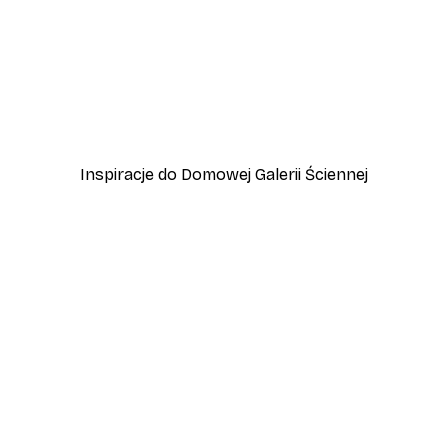
-40%*
zewo
Plakat Lampart
Od 45 zł
75 zł
Inspiracje do Domowej Galerii Ściennej