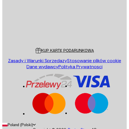
WYŚLIJ
Sklep
Poster Store
Obsługa Klienta
KUP KARTĘ PODARUNKOWĄ
Zasady i Warunki Sprzedazy
Stosowanie plików cookie
Dane wydawcy
Polityka Prywatnosci
Poland (Polski)