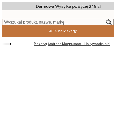
Skip
Darmowa Wysyłka powyżej 249 zł
to
main
content.
Wyszukaj produkt, nazwę, markę...
40% na Plakaty*
▸
▸
Plakaty
Andreas Magnusson - Hollywoodzka blond 