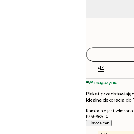
Frame
21x30 cm
options
30x40 cm
40x50 cm
50x50 cm
W magazynie
50x70 cm
Plakat przedstawiają
70x100 cm
Idealna dekoracja do
100x150 cm
Ramka nie jest wliczona
PS55665-4
Historia cen