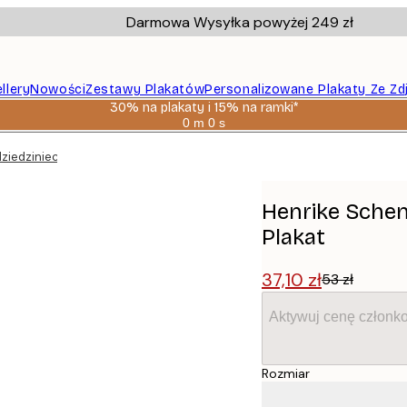
Darmowa Wysyłka powyżej 249 zł
llery
Nowości
Zestawy Plakatów
Personalizowane Plakaty Ze Zd
30% na plakaty i 15% na ramki*
0 m
0 s
Ważny
do:
dziedziniec ogrodowy Plakat
2026-
08-
06
Henrike Schen
Plakat
37,10 zł
53 zł
Aktywuj cenę członk
Rozmiar