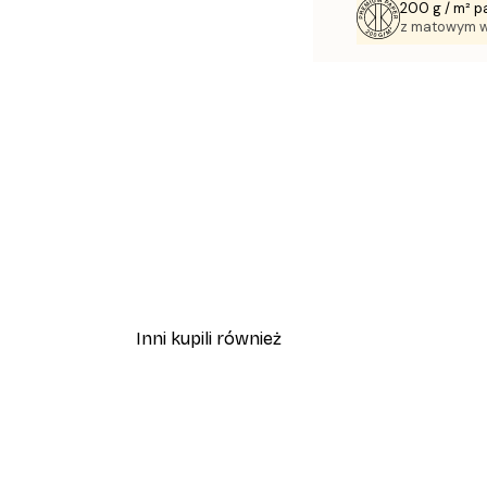
200 g / m² p
z matowym 
Inni kupili również