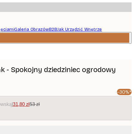
jęciami
Galeria Obrazów
B2B
Jak Urządzić Wnętrze
k - Spokojny dziedziniec ogrodowy
-30%*
owską
|
31,80 zł
53 zł