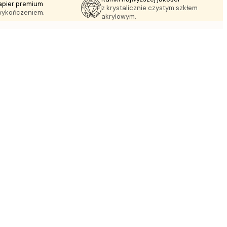
apier premium
z krystalicznie czystym szkłem
wykończeniem.
akrylowym.