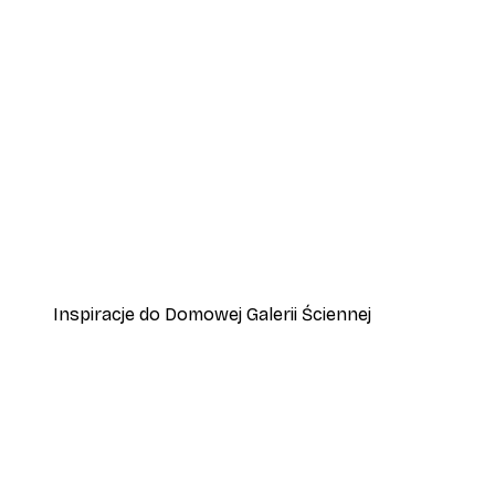
-30%*
Andreas Magnusson - Drzwi 
Od 37,10 zł
53 zł
Inspiracje do Domowej Galerii Ściennej