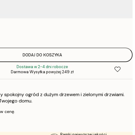
37,
52,
75,
DODAJ DO KOSZYKA
Dostawa w 2-4 dni robocze
75,
Darmowa Wysyłka powyżej 249 zł
cy spokojny ogród z dużym drzewem i zielonymi drzwiami.
136,
 Twojego domu.
347,
 w cenę.
Ramki najwyższej jakości