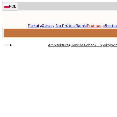
Skip
POL
to
main
content.
Plakaty
Obrazy Na Płótnie
Ramki
Promocje
Bestse
▸
▸
Architektura
Henrike Schenk - Spokojny 