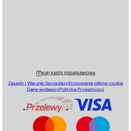
E-mail
WYŚLIJ
Sklep
Poster Store
Obsługa Klienta
KUP KARTĘ PODARUNKOWĄ
Zasady i Warunki Sprzedazy
Stosowanie plików cookie
Dane wydawcy
Polityka Prywatnosci