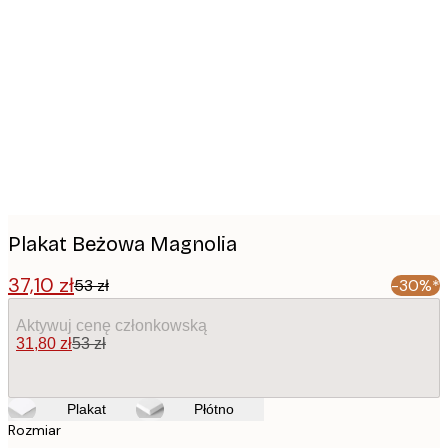
Product
images
Plakat Beżowa Magnolia
37,10 zł
53 zł
-30%*
Aktywuj cenę członkowską
31,80 zł
53 zł
Plakat
Płótno
Rozmiar