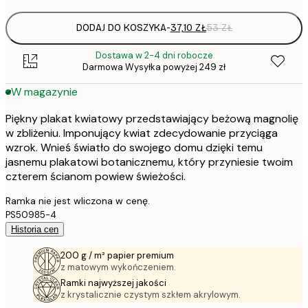
DODAJ DO KOSZYKA
-
37,10 ZŁ
53 ZŁ
Dostawa w 2-4 dni robocze
Darmowa Wysyłka powyżej 249 zł
W magazynie
Piękny plakat kwiatowy przedstawiający beżową magnolię
w zbliżeniu. Imponujący kwiat zdecydowanie przyciąga
wzrok. Wnieś światło do swojego domu dzięki temu
jasnemu plakatowi botanicznemu, który przyniesie twoim
czterem ścianom powiew świeżości.
Ramka nie jest wliczona w cenę.
PS50985-4
Historia cen
200 g / m² papier premium
z matowym wykończeniem.
Ramki najwyższej jakości
z krystalicznie czystym szkłem akrylowym.