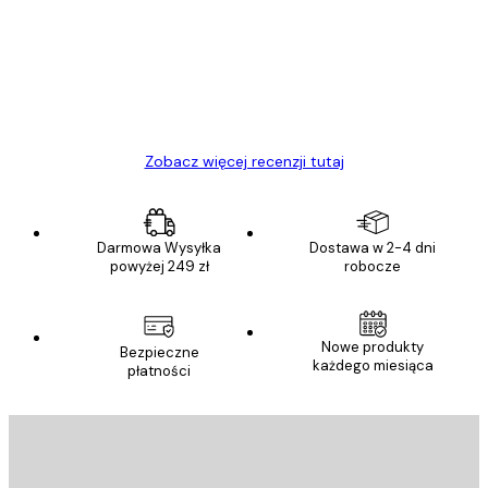
Towar zgodny z opisem, szybka dostawa.
Polecam
23 kwi
Ewa L
Zobacz więcej recenzji tutaj
Darmowa Wysyłka
Dostawa w 2-4 dni
powyżej 249 zł
robocze
Nowe produkty
Bezpieczne
każdego miesiąca
płatności