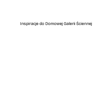
kat
Plakat Złota Trzcina
Od 31,80 zł
53 zł
Inspiracje do Domowej Galerii Ściennej