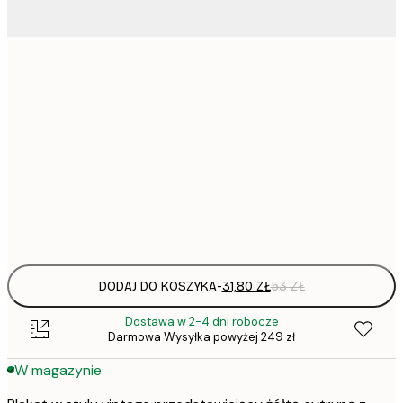
31,
21x30 cm
30x40 cm
50x70 cm
Frame
options
DODAJ DO KOSZYKA
-
31,80 ZŁ
53 ZŁ
Dostawa w 2-4 dni robocze
Darmowa Wysyłka powyżej 249 zł
W magazynie