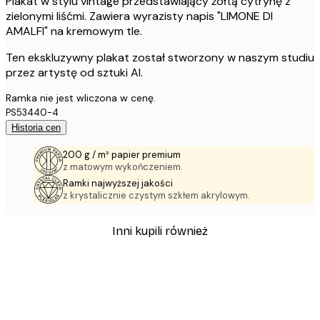
Plakat w stylu vintage przedstawiający żółtą cytrynę z
zielonymi liśćmi. Zawiera wyrazisty napis "LIMONE DI
AMALFI" na kremowym tle.
Ten ekskluzywny plakat został stworzony w naszym studiu
przez artystę od sztuki AI.
Ramka nie jest wliczona w cenę.
PS53440-4
Historia cen
200 g / m² papier premium
z matowym wykończeniem.
Ramki najwyższej jakości
z krystalicznie czystym szkłem akrylowym.
Inni kupili również