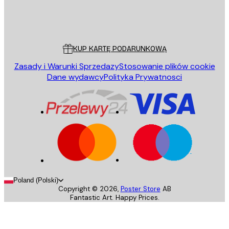
Sklep
Poster Store
Obsługa Klienta
KUP KARTĘ PODARUNKOWĄ
Zasady i Warunki Sprzedazy
Stosowanie plików cookie
Dane wydawcy
Polityka Prywatnosci
Poland (Polski)
Copyright ©
2026
,
Poster Store
AB
Fantastic Art. Happy Prices.