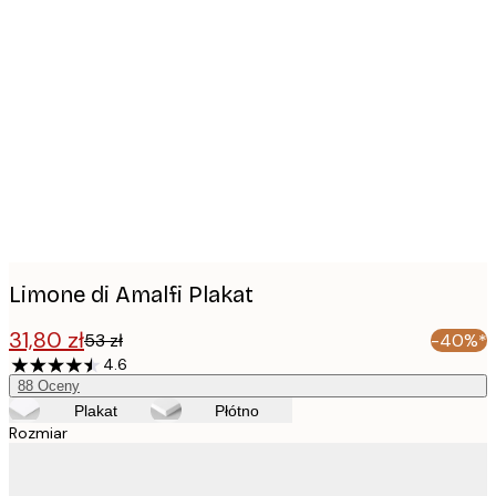
Product
images
Limone di Amalfi Plakat
31,80 zł
53 zł
-40%*
4.6
88
Oceny
Plakat
Płótno
Rozmiar