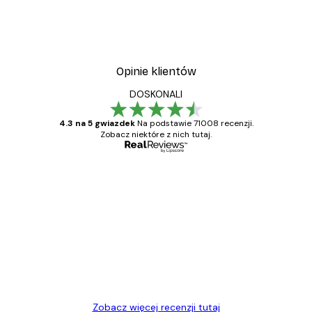
Opinie klientów
DOSKONALI
4.3 na 5 gwiazdek
Na podstawie 71008 recenzji.
Zobacz niektóre z nich tutaj.
Zweryfikowany kupujący
Opinie
klientów
Towar zgodny z opisem, szybka dostawa.
Polecam
23 kwi
Ewa L
Zobacz więcej recenzji tutaj