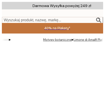
Skip
Darmowa Wysyłka powyżej 249 zł
to
main
content.
Wyszukaj produkt, nazwę, markę...
40% na Plakaty*
▸
▸
Motywy botaniczne
Limone di Amalfi Plak