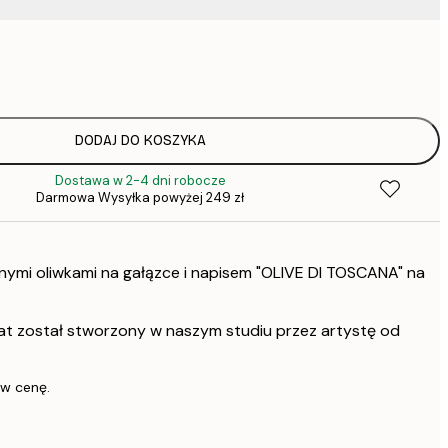
31,
DODAJ DO KOSZYKA
Dostawa w 2-4 dni robocze
Darmowa Wysyłka powyżej 249 zł
onymi oliwkami na gałązce i napisem "OLIVE DI TOSCANA" na
at został stworzony w naszym studiu przez artystę od
 w cenę.