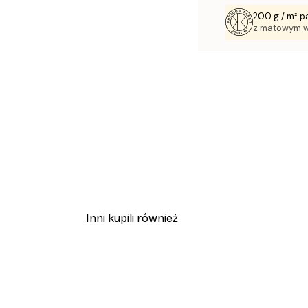
200 g / m² p
z matowym 
Inni kupili również