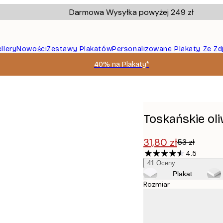
Darmowa Wysyłka powyżej 249 zł
llery
Nowości
Zestawy Plakatów
Personalizowane Plakaty Ze Zd
40% na Plakaty*
Toskańskie oli
31,80 zł
53 zł
4.5
41
Oceny
Plakat
Rozmiar