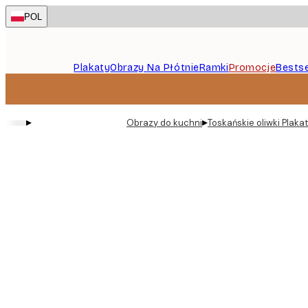
Skip
POL
to
main
content.
Plakaty
Obrazy Na Płótnie
Ramki
Promocje
Bestse
▸
▸
Obrazy do kuchni
Toskańskie oliwki Plakat