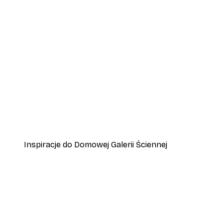
-40%*
Plakat Cytryny Positano
Od 31,80 zł
53 zł
Inspiracje do Domowej Galerii Ściennej