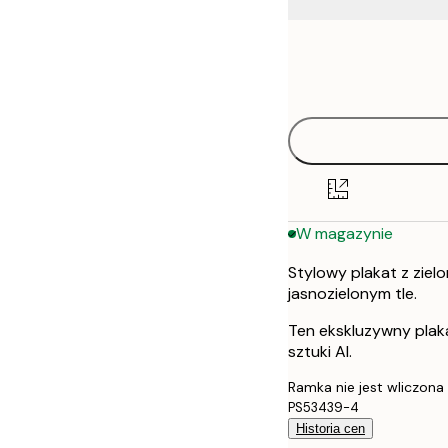
Frame
21x30 cm
options
30x40 cm
50x70 cm
W magazynie
Stylowy plakat z ziel
jasnozielonym tle.
Ten ekskluzywny plak
sztuki AI.
Ramka nie jest wliczona
PS53439-4
Historia cen