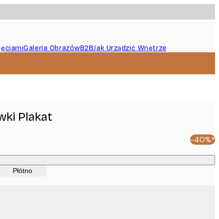
jęciami
Galeria Obrazów
B2B
Jak Urządzić Wnętrze
wki Plakat
-40%*
Płótno