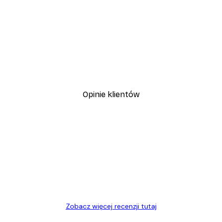
-30%*
Plakat Kwitnące Drzewo
Od 37,10 zł
53 zł
Opinie klientów
, szybka dostawa. Polecam
Zobacz więcej recenzji tutaj