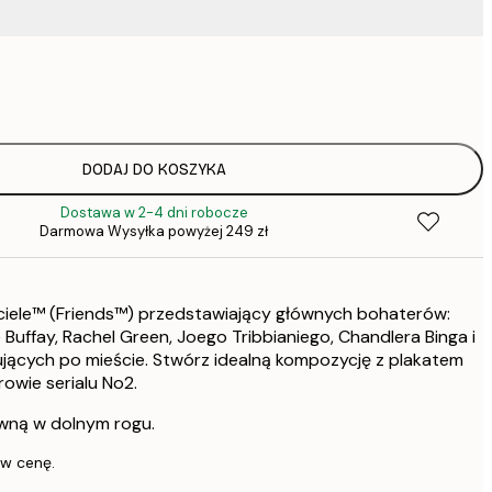
60,
105,
DODAJ DO KOSZYKA
Dostawa w 2-4 dni robocze
Darmowa Wysyłka powyżej 249 zł
jaciele™ (Friends™) przedstawiający głównych bohaterów:
 Buffay, Rachel Green, Joego Tribbianiego, Chandlera Binga i
ujących po mieście. Stwórz idealną kompozycję z plakatem
rowie serialu No2.
awną w dolnym rogu.
 w cenę.