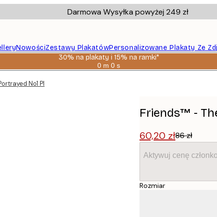
Darmowa Wysyłka powyżej 249 zł
llery
Nowości
Zestawy Plakatów
Personalizowane Plakaty Ze Zd
30% na plakaty i 15% na ramki*
0 m
0 s
Ważny
do:
Portrayed No1 Plakat
2026-
08-
06
Friends™ - Th
60,20 zł
86 zł
Aktywuj cenę członk
Rozmiar