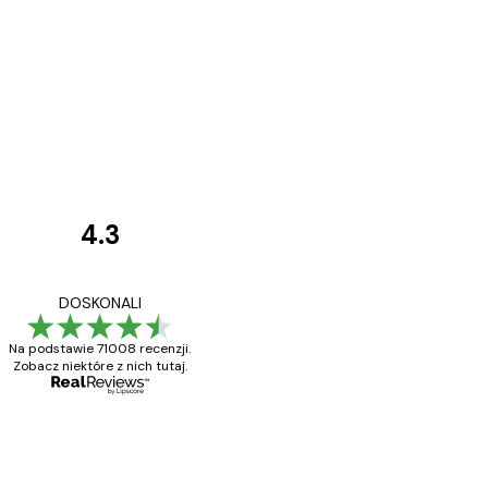
4.3
Opinie
klientów
Towar zgodny z opisem
DOSKONALI
Na podstawie 71008 recenzji.
Zobacz niektóre z nich tutaj.
23 kwi
Ewa L