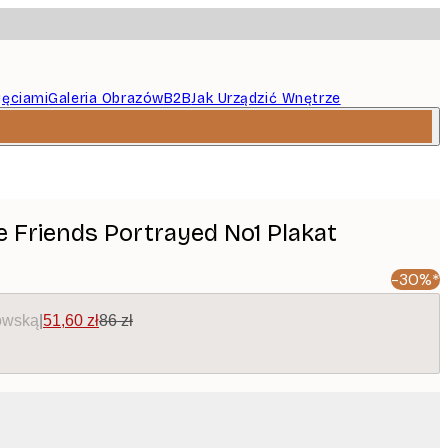
jęciami
Galeria Obrazów
B2B
Jak Urządzić Wnętrze
e Friends Portrayed No1 Plakat
-30%*
owską
|
51,60 zł
86 zł