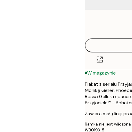
Frame
30x40 cm
options
50x70 cm
W magazynie
Plakat z serialu Przy
Monikę Geller, Phoebe
Rossa Gellera spacer
Przyjaciele™ - Bohate
Zawiera małą linię pr
Ramka nie jest wliczona
WB0193-5