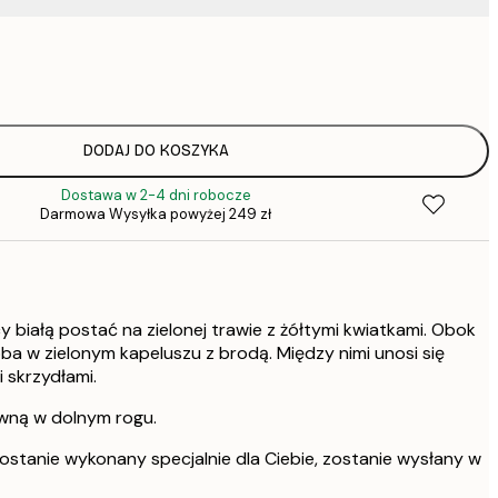
32,
51,
64,
DODAJ DO KOSZYKA
Dostawa w 2-4 dni robocze
64,
Darmowa Wysyłka powyżej 249 zł
90,
y białą postać na zielonej trawie z żółtymi kwiatkami. Obok
ba w zielonym kapeluszu z brodą. Między nimi unosi się
 skrzydłami.
awną w dolnym rogu.
ostanie wykonany specjalnie dla Ciebie, zostanie wysłany w