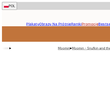
Skip
POL
to
main
content.
Plakaty
Obrazy Na Płótnie
Ramki
Promocje
Bestse
▸
▸
Moomin
Moomin - Snufkin and th