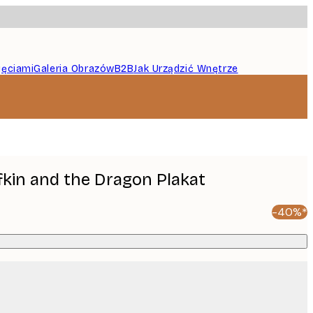
jęciami
Galeria Obrazów
B2B
Jak Urządzić Wnętrze
kin and the Dragon Plakat
-40%*