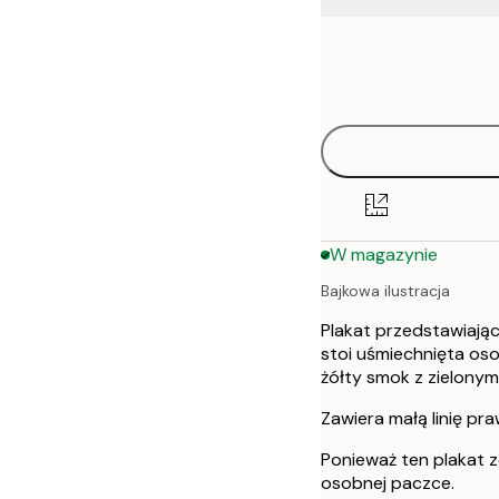
Frame
21x30 cm
options
30x40 cm
40x50 cm
50x50 cm
W magazynie
50x70 cm
Bajkowa ilustracja
Plakat przedstawiając
stoi uśmiechnięta oso
żółty smok z zielonymi
Zawiera małą linię pr
Ponieważ ten plakat z
osobnej paczce.