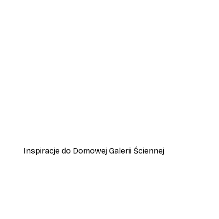
-40%*
Smiling Sun Plakat
Od 31,80 zł
53 zł
Inspiracje do Domowej Galerii Ściennej