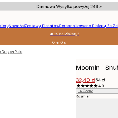
Darmowa Wysyłka powyżej 249 zł
llery
Nowości
Zestawy Plakatów
Personalizowane Plakaty Ze Zd
40% na Plakaty*
0 m
0 s
Ważny
do:
e Dragon Plakat
2026-
08-
09
Moomin - Snuf
32,40 zł
54 zł
4.9
14
Oceny
Rozmiar