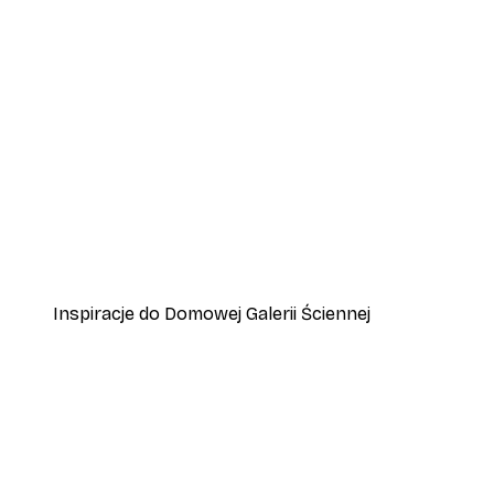
-30%*
Plakat Niebieskie Fale
Od 37,10 zł
53 zł
Inspiracje do Domowej Galerii Ściennej