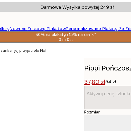
Darmowa Wysyłka powyżej 249 zł
llery
Nowości
Zestawy Plakatów
Personalizowane Plakaty Ze Zd
30% na plakaty i 15% na ramki*
0 m
0 s
Ważny
do:
zanka i jej przyjaciele Plakat
2026-
08-
06
Pippi Pończosz
37,80 zł
54 zł
Aktywuj cenę członk
Rozmiar