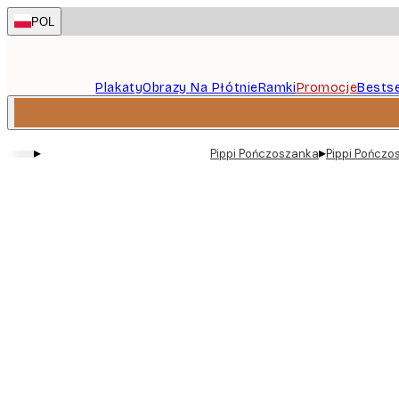
Skip
POL
to
main
content.
Plakaty
Obrazy Na Płótnie
Ramki
Promocje
Bestse
▸
▸
Pippi Pończoszanka
Pippi Pończos