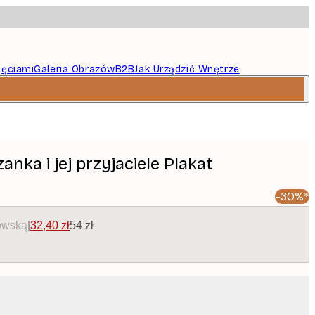
jęciami
Galeria Obrazów
B2B
Jak Urządzić Wnętrze
anka i jej przyjaciele Plakat
-30%*
owską
|
32,40 zł
54 zł