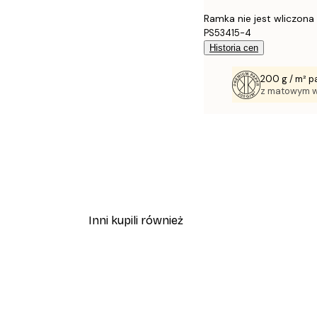
Ramka nie jest wliczona
PS53415-4
Historia cen
200 g / m² p
z matowym 
Inni kupili również