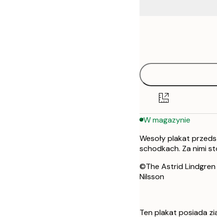
Frame
21x30 cm
options
30x40 cm
50x70 cm
W magazynie
Wesoły plakat przedsta
schodkach. Za nimi st
©The Astrid Lindgren 
Nilsson
Ten plakat posiada zia