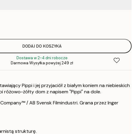
37,
60,
105,
DODAJ DO KOSZYKA
Dostawa w 2-4 dni robocze
Darmowa Wysyłka powyżej 249 zł
wiający Pippi i jej przyjaciół z białym koniem na niebieskich
oi różowo-żółty dom z napisem "Pippi" na dole.
Company™ / AB Svensk Filmindustri. Grana przez Inger
rnistą strukturę.