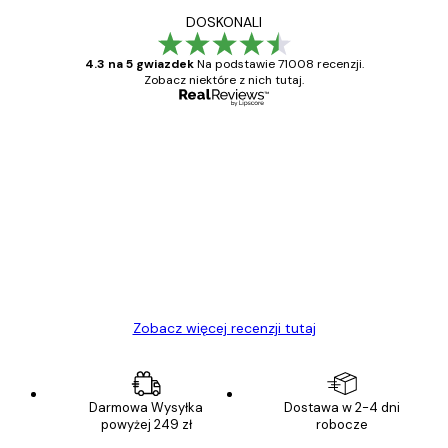
DOSKONALI
4.3 na 5 gwiazdek
Na podstawie 71008 recenzji.
Zobacz niektóre z nich tutaj.
Zweryfikowany kupujący
Opinie
klientów
Towar zgodny z opisem, szybka dostawa.
Polecam
23 kwi
Ewa L
Zobacz więcej recenzji tutaj
Darmowa Wysyłka
Dostawa w 2-4 dni
powyżej 249 zł
robocze