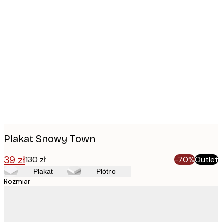
Product
images
Plakat Snowy Town
39 zł
130 zł
-70%
Outlet
Plakat
Płótno
Rozmiar