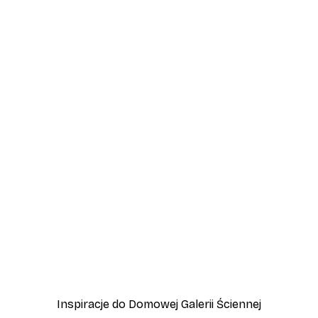
-40%*
hodzie Słońca
Plakat Złota Trzcina
Od 31,80 zł
53 zł
Inspiracje do Domowej Galerii Ściennej