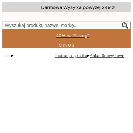
Skip
Darmowa Wysyłka powyżej 249 zł
to
main
content.
Wyszukaj produkt, nazwę, markę...
40% na Plakaty*
0 m
0 s
Ważny
do:
▸
▸
Ilustracja i grafika
Plakat Snowy Town
2026-
08-
09