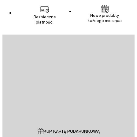
Nowe produkty
Bezpieczne
każdego miesiąca
płatności
E-mail
WYŚLIJ
Sklep
Poster Store
Obsługa Klienta
KUP KARTĘ PODARUNKOWĄ